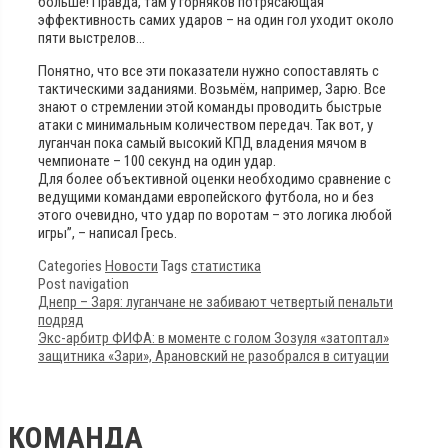
больше! Правда, там у горняков потрясающая
эффективность самих ударов – на один гол уходит около
пяти выстрелов…
Понятно, что все эти показатели нужно сопоставлять с
тактическими заданиями. Возьмём, например, Зарю. Все
знают о стремлении этой команды проводить быстрые
атаки с минимальным количеством передач. Так вот, у
луганчан пока самый высокий КПД владения мячом в
чемпионате – 100 секунд на один удар.
Для более объективной оценки необходимо сравнение с
ведущими командами европейского футбола, но и без
этого очевидно, что удар по воротам – это логика любой
игры”, – написал Гресь.
Categories
Новости
Tags
статистика
Post navigation
Днепр – Заря: луганчане не забивают четвертый пенальти
подряд
Экс-арбитр ФИФА: в моменте с голом Зозуля «затоптал»
защитника «Зари», Арановский не разобрался в ситуации
КОМАНДА