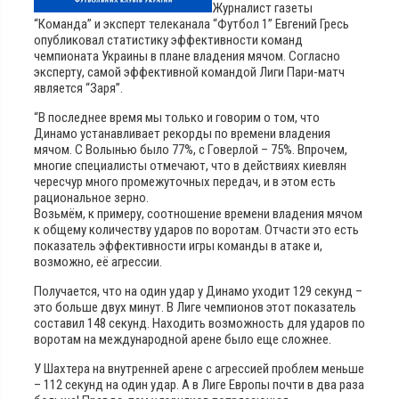
Журналист газеты
“Команда” и эксперт телеканала “Футбол 1” Евгений Гресь
опубликовал статистику эффективности команд
чемпионата Украины в плане владения мячом. Согласно
эксперту, самой эффективной командой Лиги Пари-матч
является “Заря”.
“В последнее время мы только и говорим о том, что
Динамо устанавливает рекорды по времени владения
мячом. С Волынью было 77%, с Говерлой – 75%. Впрочем,
многие специалисты отмечают, что в действиях киевлян
чересчур много промежуточных передач, и в этом есть
рациональное зерно.
Возьмём, к примеру, соотношение времени владения мячом
к общему количеству ударов по воротам. Отчасти это есть
показатель эффективности игры команды в атаке и,
возможно, её агрессии.
Получается, что на один удар у Динамо уходит 129 секунд –
это больше двух минут. В Лиге чемпионов этот показатель
составил 148 секунд. Находить возможность для ударов по
воротам на международной арене было еще сложнее.
У Шахтера на внутренней арене с агрессией проблем меньше
– 112 секунд на один удар. А в Лиге Европы почти в два раза