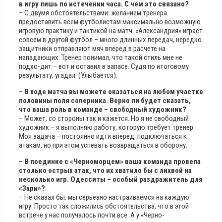
в игру лишь по истечении часа. С чем это связано?
– С двумя обстоятельствами: желанием тренера
предоставить всем футболистам максимально возможную
игровую практику и тактикой на матч. «Александрия» играет
совсем в другой футбол – много длинных передач, нередко
защитники отправляют мяч вперед в расчете на
нападающих. Тренер понимал, что такой стиль мне не
подхо-дит – вот и оставил в запасе. Судя по итоговому
результату, угадал. (Улыбается).
– В ходе матча вы можете оказаться на любом участке
половины поля соперника. Верно ли будет сказать,
что ваша роль в команде – свободный художник?
– Может, со стороны так и кажется. Но я не свободный
художник – я выполняю работу, которую требует тренер.
Моя задача – постоянно идти вперед, подключаться к
атакам, но при этом успевать возвращаться в оборону.
– В поединке с «Черноморцем» ваша команда провела
столько острых атак, что их хватило бы с лихвой на
несколько игр. Одесситы – особый раздражитель для
«Зари»?
– Не сказал бы: мы серьезно настраиваемся на каждую
игру. Просто так сложились обстоятельства, что в этой
встрече у нас получалось почти все. А у «Черно-