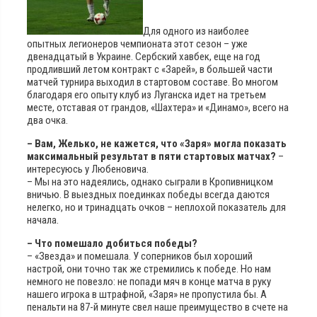
Для одного из наиболее
опытных легионеров чемпионата этот сезон – уже
двенадцатый в Украине. Сербский хавбек, еще на год
продливший летом контракт с «Зарей», в большей части
матчей турнира выходил в стартовом составе. Во многом
благодаря его опыту клуб из Луганска идет на третьем
месте, отставая от грандов, «Шахтера» и «Динамо», всего на
два очка.
– Вам, Желько, не кажется, что «Заря» могла показать
максимальный результат в пяти стартовых матчах?
–
интересуюсь у Любеновича.
– Мы на это надеялись, однако сыграли в Кропивницком
вничью. В выездных поединках победы всегда даются
нелегко, но и тринадцать очков – неплохой показатель для
начала.
– Что помешало добиться победы?
– «Звезда» и помешала. У соперников был хороший
настрой, они точно так же стремились к победе. Но нам
немного не повезло: не попади мяч в конце матча в руку
нашего игрока в штрафной, «Заря» не пропустила бы. А
пенальти на 87-й минуте свел наше преимущество в счете на