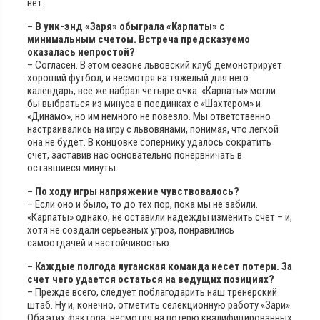
нет.
– В уик-энд «Заря» обыграла «Карпаты» с
минимальным счетом. Встреча предсказуемо
оказалась непростой?
– Согласен. В этом сезоне львовский клуб демонстрирует
хороший футбол, и несмотря на тяжелый для него
календарь, все же набрал четыре очка. «Карпаты» могли
бы выбраться из минуса в поединках с «Шахтером» и
«Динамо», но им немного не повезло. Мы ответственно
настраивались на игру с львовянами, понимая, что легкой
она не будет. В концовке сопернику удалось сократить
счет, заставив нас основательно понервничать в
оставшиеся минуты.
– По ходу игры напряжение чувствовалось?
– Если оно и было, то до тех пор, пока мы не забили.
«Карпаты» однако, не оставили надежды изменить счет – и,
хотя не создали серьезных угроз, понравились
самоотдачей и настойчивостью.
– Каждые полгода луганская команда несет потери. За
счет чего удается остаться на ведущих позициях?
– Прежде всего, следует поблагодарить наш тренерский
штаб. Ну и, конечно, отметить селекционную работу «Зари».
Оба этих фактора, несмотря на потерю квалифицированных