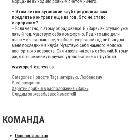
морца» не выходило ровным счетом ничего.
– Этим летом луганский клуб предложил вам
продлить контракт еще на год. Это не стало
сюрпризом?
– Если честно, я этому обрадовался. В «Заре» выступаю уже
пятый год, чувствую себя комфортно. Рад,что мне дали
шанс – и я сделаю все, чтобы и очередной год не был для
меня последним в клубе. Чувствую себя намного моложе
паспортного возраста. Сил и желания хоть отбавляй. К тому
же, я по-прежнему получаю удовольствие от футбола…
www.sport-express.ua
Categories
Новости
Tags
интервью
,
Любенович
Post navigation
Харатин прибыл в расположение «Зари»
Следим за жеребьёвкой вместе!!!
КОМАНДА
Основной состав