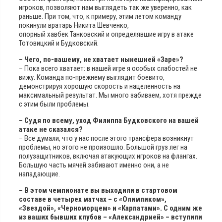
игроков, позволяют нам выглядеть так же уверенно, как
раньше. При том, что, к примеру, этим летом команду
покинули вратарь Никита Шевченко,
опорный хавбек Танковский и определявшие игру в атаке
Тотовицкий и Будковский.
– Чего, по-вашему, не хватает нынешней «Заре»?
– Пока всего хватает: в нашей игре я особых слабостей не
вижу. Команда по-прежнему выглядит боевито,
демонстрируя хорошую скорость и нацеленность на
максимальный результат. Мы много забиваем, хотя прежде
с этим были проблемы.
– Судя по всему, уход Филиппа Будковского на вашей
атаке не сказался?
– Все думали, что у нас после этого трансфера возникнут
проблемы, но этого не произошло. Большой груз лег на
полузащитников, включая атакующих игроков на флангах.
Большую часть мячей забивают именно они, а не
нападающие.
– В этом чемпионате вы выходили в стартовом
составе в четырех матчах – с «Олимпиком»,
«Звездой», «Черноморцем» и «Карпатами». С одним же
из ваших бывших клубов – «Александрией» – вступили