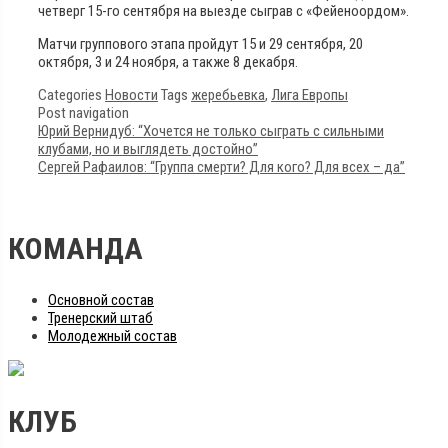
четверг 15-го сентября на выезде сыграв с «Фейеноордом».
Матчи группового этапа пройдут 15 и 29 сентября, 20
октября, 3 и 24 ноября, а также 8 декабря.
Categories
Новости
Tags
жеребьевка
,
Лига Европы
Post navigation
Юрий Вернидуб: “Хочется не только сыграть с сильными
клубами, но и выглядеть достойно”
Сергей Рафаилов: “Группа смерти? Для кого? Для всех – да”
КОМАНДА
Основной состав
Тренерский штаб
Молодежный состав
КЛУБ