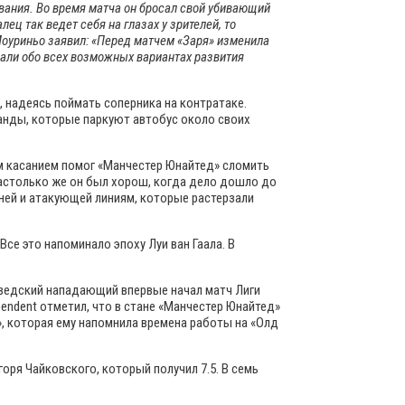
ования. Во время матча он бросал свой убивающий
ец так ведет себя на глазах у зрителей, то
 Моуриньо заявил: «Перед матчем «Заря» изменила
дали обо всех возможных вариантах развития
 надеясь поймать соперника на контратаке.
манды, которые паркуют автобус около своих
ым касанием помог «Манчестер Юнайтед» сломить
настолько же он был хорош, когда дело дошло до
дней и атакующей линиям, которые растерзали
се это напоминало эпоху Луи ван Гаала. В
Шведский нападающий впервые начал матч Лиги
pendent отметил, что в стане «Манчестер Юнайтед»
», которая ему напомнила времена работы на «Олд
ря Чайковского, который получил 7.5. В семь