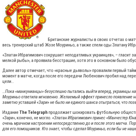
Британские журналисты в своих отчетах о ма
весь тренерский штаб Жозе Моуриньо, а также спели оды Златану Ибра
«Златан Ибрагимович сокрушает неподатливых украинцев», – гласит з
мелкой рыбы», а проявила бесстрашие, хотя это в основном было обу
Далее автор отмечает, что «красные дьяволы» провалили первый тайм
момент в матче, когда после его передачи Любенович пробил над пер
цели…
…Пока «манкунианцы» безуспешно пытались выйти вперед, украинцы на 
Моуриньо ответила мгновенно. Желаемый эффект принесло появление на 
заметно уставшей «Зари» не было ни единого шанса отыграться, что по
Издание
The Telegraph
продолжает шокировать футбольную обществен
«Зари», конечно, не могло.
«Златан Ибрагимович принес «Манчестер Юнай
очень мрачном настроении непосредственно до и после этого матча. По
для его помощников. Кто знает, чтобы сделал Моуриньо, если бы не наш