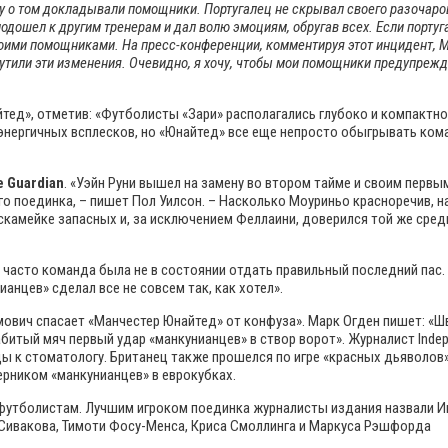
ему о том докладывали помощники. Португалец не скрывал своего разочар
дошел к другим тренерам и дал волю эмоциям, обругав всех. Если португал
 своими помощниками. На пресс-конференции, комментируя этот инцидент,
мутили эти изменения. Очевидно, я хочу, чтобы мои помощники предупреж
ед», отметив: «Футболисты «Зари» располагались глубоко и компактно,
о энергичных всплесков, но «Юнайтед» все еще непросто обыгрывать ко
e Guardian
. «Уэйн Руни вышел на замену во втором тайме и своим перв
о поединка, – пишет Пол Уилсон. – Насколько Моуриньо красноречив, 
 скамейке запасных и, за исключением Феллаини, доверился той же сре
часто команда была не в состоянии отдать правильный последний пас. В
анцев» сделал все не совсем так, как хотел».
имович спасает «Манчестер Юнайтед» от конфуза». Марк Огден пишет: «
забитый мяч первый удар «манкунианцев» в створ ворот». Журналист Inde
ды к стоматологу. Британец также прошелся по игре «красных дьяволов
перником «манкунианцев» в еврокубках.
утболистам. Лучшим игроком поединка журналисты издания назвали Иго
 Сивакова, Тимоти Фосу-Менса, Криса Смоллинга и Маркуса Рэшфорда