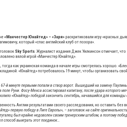
тче
«Манчестер Юнайтед» – «Заря»
раскритиковали игру «красных дья
гимовичу, который «спас английский клуб от позора».
аголовок
Sky Sports
. Журналист издания Джек Уилкинсон отмечает, что 
словлено вялой игрой «Манчестер Юнайтед».
, тогда как украинская команда в начале игры смотрелась хорошо. «Бле
екладиной. «Юнайтед» потребовалось 19 минут, чтобы организовать свой
67-й минуте первыми попали в створ ворот. Вышедший на замену Паулинь
поле Руни. Фосу-Менса ассистировал капитану, после удара которого мяч
зволило «Юнайтед» победой закончить сентябрь, начавшийся для команды 
ность Англии результатами своего расследования, но оставить без в
тед» первую победу в Лиге Европы», – заголовок на сайте оригинальност
ртугалец был крайне недоволен своим тренерским штабом, а поэтому поб
ел способ выиграть этот поединок…