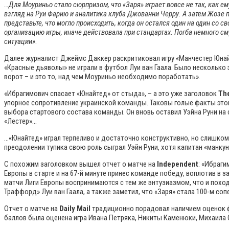
…Для Моуриньо стало сюрпризом, что «Заря» играет вовсе не так, как 
взгляд на Руи Фарию и аналитика клуба Джованни Черру. А затем Жозе по
представьте, что могло происходить, когда он остался один на один со
организацию игры, иначе действовала при стандартах. Погба немного с
ситуации»
.
Далее журналист Джеймс Даккер раскритиковал игру «Манчестер Юнайт
«Красные дьяволы» не играли в футбол Луи ван Гаала. Было нескольк
ворот – и это то, над чем Моуриньо необходимо поработать».
«Ибрагимович спасает «Юнайтед» от стыда», – а это уже заголовок
Th
упорное сопротивление украинской команды. Таковы голые факты этог
выбора стартового состава команды. Он вновь оставил Уэйна Руни на
«Лестер»…
…«Юнайтед» играл терпеливо и достаточно конструктивно, но слишком 
преодолении тупика свою роль сыграл Уэйн Руни, хотя капитан «манкуни
С похожим заголовком вышел отчет о матче на
Independent
: «Ибраг
Европы в старте и на 67-й минуте принес команде победу, воплотив в 
матчи Лиги Европы воспринимаются с тем же энтузиазмом, что и похо
Траффорд» Луи ван Гаала, а также заметил, что «Заря» стала 100-м со
Отчет о матче на
Daily Mail
традиционно порадовал наличием оценок ф
баллов была оценена игра Ивана Петряка, Никиты Каменюки, Михаила