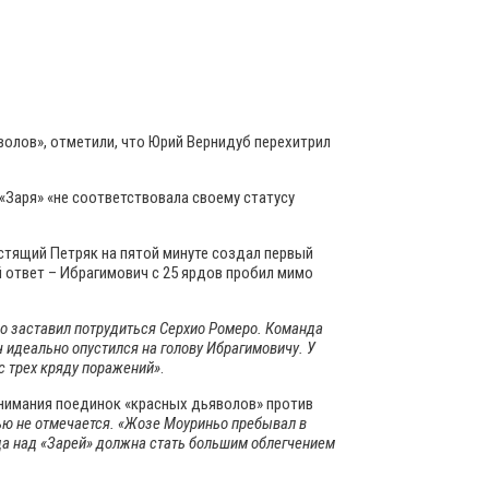
волов», отметили, что Юрий Вернидуб перехитрил
«Заря» «не соответствовала своему статусу
стящий Петряк на пятой минуте создал первый
 ответ – Ибрагимович с 25 ярдов пробил мимо
о заставил потрудиться Серхио Ромеро. Команда
 идеально опустился на голову Ибрагимовичу. У
с трех кряду поражений»
.
нимания поединок «красных дьяволов» против
ью не отмечается. «Жозе Моуриньо пребывал в
еда над «Зарей» должна стать большим облегчением