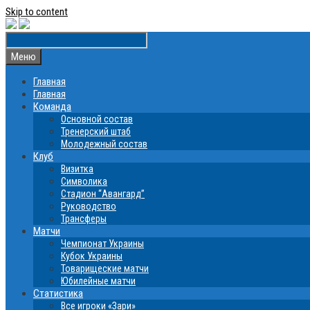
Skip to content
Меню
Главная
Главная
Команда
Основной состав
Тренерский штаб
Молодежный состав
Клуб
Визитка
Символика
Стадион “Авангард”
Руководство
Трансферы
Матчи
Чемпионат Украины
Кубок Украины
Товарищеские матчи
Юбилейные матчи
Статистика
Все игроки «Зари»