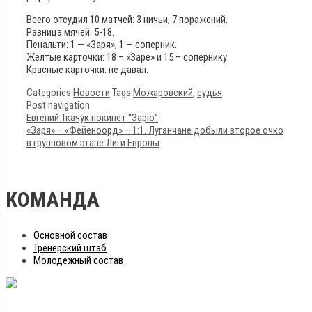
Всего отсудил 10 матчей: 3 ничьи, 7 поражений.
Разница мячей: 5-18.
Пенальти: 1 — «Заря», 1 — соперник.
Желтые карточки: 18 – «Заре» и 15 – сопернику.
Красные карточки: не давал.
Categories
Новости
Tags
Можаровский
,
судья
Post navigation
Евгений Ткачук покинет “Зарю”
«Заря» – «Фейеноорд» – 1:1. Луганчане добыли второе очко
в групповом этапе Лиги Европы
КОМАНДА
Основной состав
Тренерский штаб
Молодежный состав