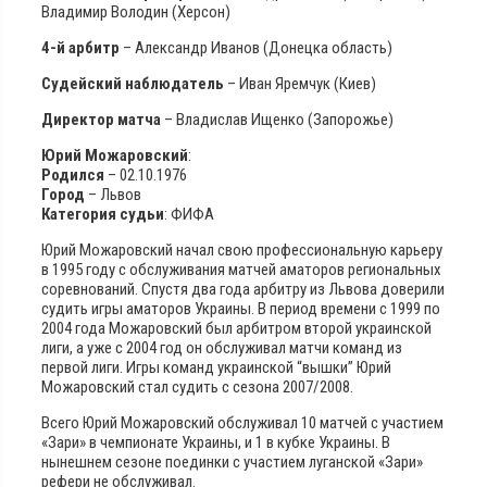
Владимир Володин (Херсон)
4-й арбитр
– Александр Иванов (Донецка область)
Судейский наблюдатель
– Иван Яремчук (Киев)
Директор матча
– Владислав Ищенко (Запорожье)
Юрий Можаровский
:
Родился
– 02.10.1976
Город
– Львов
Категория судьи
: ФИФА
Юрий Можаровский начал свою профессиональную карьеру
в 1995 году с обслуживания матчей аматоров региональных
соревнований. Спустя два года арбитру из Львова доверили
судить игры аматоров Украины. В период времени с 1999 по
2004 года Можаровский был арбитром второй украинской
лиги, а уже с 2004 год он обслуживал матчи команд из
первой лиги. Игры команд украинской “вышки” Юрий
Можаровский стал судить с сезона 2007/2008.
Всего Юрий Можаровский обслуживал 10 матчей с участием
«Зари» в чемпионате Украины, и 1 в кубке Украины. В
нынешнем сезоне поединки с участием луганской «Зари»
рефери не обслуживал.