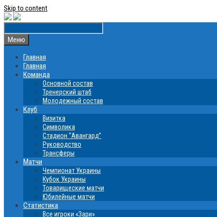
Skip to content
Меню
Главная
Главная
Команда
Основной состав
Тренерский штаб
Молодежный состав
Клуб
Визитка
Символика
Стадион “Авангард”
Руководство
Трансферы
Матчи
Чемпионат Украины
Кубок Украины
Товарищеские матчи
Юбилейные матчи
Статистика
Все игроки «Зари»