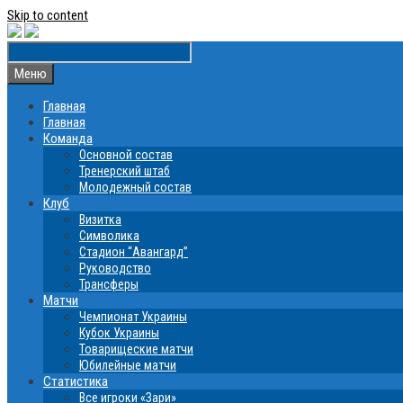
Skip to content
Меню
Главная
Главная
Команда
Основной состав
Тренерский штаб
Молодежный состав
Клуб
Визитка
Символика
Стадион “Авангард”
Руководство
Трансферы
Матчи
Чемпионат Украины
Кубок Украины
Товарищеские матчи
Юбилейные матчи
Статистика
Все игроки «Зари»