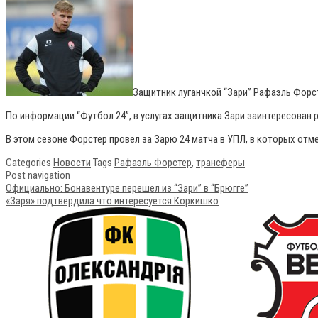
Защитник луганчкой “Зари” Рафаэль Форс
По информации “Футбол 24”, в услугах защитника Зари заинтересован 
В этом сезоне Форстер провел за Зарю 24 матча в УПЛ, в которых отм
Categories
Новости
Tags
Рафаэль Форстер
,
трансферы
Post navigation
Официально: Бонавентуре перешел из “Зари” в “Брюгге”
«Заря» подтвердила что интересуется Коркишко