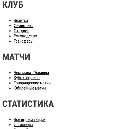
КЛУБ
Визитка
Символика
Стадион
Руководство
Трансферы
МАТЧИ
Чемпионат Украины
Кубок Украины
Товарищеские матчи
Юбилейные матчи
СТАТИСТИКА
Все игроки «Зари»
Легионеры