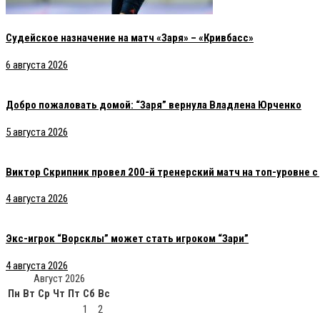
Судейское назначение на матч «Заря» – «Кривбасс»
6 августа 2026
Добро пожаловать домой: “Заря” вернула Владлена Юрченко
5 августа 2026
Виктор Скрипник провел 200-й тренерский матч на топ-уровне 
4 августа 2026
Экс-игрок “Ворсклы” может стать игроком “Зари”
4 августа 2026
Август 2026
Пн
Вт
Ср
Чт
Пт
Сб
Вс
1
2