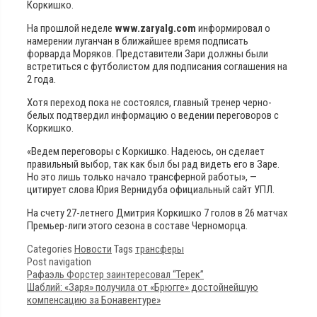
Коркишко.
На прошлой неделе
www.zaryalg.com
информировал о
намерении луганчан в ближайшее время подписать
форварда Моряков. Представители Зари должны были
встретиться с футболистом для подписания соглашения на
2 года.
Хотя переход пока не состоялся, главный тренер черно-
белых подтвердил информацию о ведении переговоров с
Коркишко.
«Ведем переговоры с Коркишко. Надеюсь, он сделает
правильный выбор, так как был бы рад видеть его в Заре.
Но это лишь только начало трансферной работы», —
цитирует слова Юрия Вернидуба официальный сайт УПЛ.
На счету 27-летнего Дмитрия Коркишко 7 голов в 26 матчах
Премьер-лиги этого сезона в составе Черноморца.
Categories
Новости
Tags
трансферы
Post navigation
Рафаэль Форстер заинтересовал “Терек”
Шаблий: «Заря» получила от «Брюгге» достойнейшую
компенсацию за Бонавентуре»