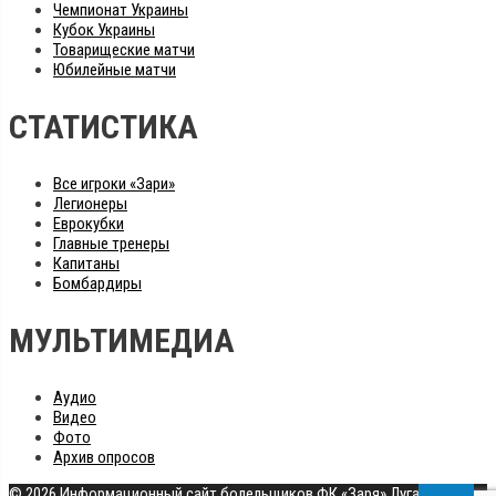
Чемпионат Украины
Кубок Украины
Товарищеские матчи
Юбилейные матчи
СТАТИСТИКА
Все игроки «Зари»
Легионеры
Еврокубки
Главные тренеры
Капитаны
Бомбардиры
МУЛЬТИМЕДИА
Аудио
Видео
Фото
Архив опросов
© 2026 Информационный сайт болельщиков ФК «Заря» Луганск
|