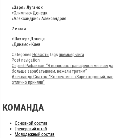
«Заря» Луганск
«Олимпик» Донецк
«Александрия» Александрия
7 июля
«Шахтер» Донецк
«Динамо» Киев
Categories
Новости
Tags
премьер-лига
Post navigation
Сергей Рафаилов: “В вопросах трансферов мы всегда
больше зарабатываем, нежели тратим”
Александр Сваток: “Коллектив в «Заре» хороший, нас
отлично приняли”
КОМАНДА
Основной состав
Тренерский штаб
Молодежный состав