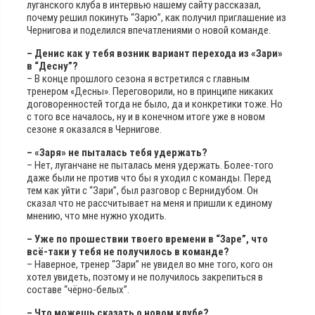
луганского клуба в интервью нашему сайту рассказал,
почему решил покинуть “Зарю”, как получил приглашение из
Чернигова и поделился впечатлениями о новой команде.
– Денис как у тебя возник вариант перехода из «Зари»
в “Десну”?
– В конце прошлого сезона я встретился с главным
тренером «Десны». Переговорили, но в принципе никаких
договоренностей тогда не было, да и конкретики тоже. Но
с того все началось, ну и в конечном итоге уже в новом
сезоне я оказался в Чернигове.
– «Заря» не пыталась тебя удержать?
– Нет, луганчане не пыталась меня удержать. Более-того
даже были не против что бы я уходил с команды. Перед
тем как уйти с “Зари”, был разговор с Вернидубом. Он
сказал что не расcчитывает на меня и пришли к единому
мнению, что мне нужно уходить.
– Уже по прошествии твоего времени в “Заре”, что
всё-таки у тебя не получилось в команде?
– Наверное, тренер “Зари” не увидел во мне того, кого он
хотел увидеть, поэтому и не получилось закрепиться в
составе “чёрно-белых”.
– Что можешь сказать о новом клубе?