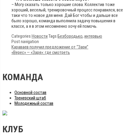
– Могу сказать только хорошие слова. Коллектив тоже
хороший, веселый, тренировочный процесс понравился, все
таки что то новое для меня. Дай Бог чтобы и дальше все
было хорошо, команда выполнила задачу повышения в
классе, а я в этом несомненно хочу ей помочь.
Categories
Новости
Tags
Безбородько
,
интервью
Post navigation
Караваев получил предложение от “Зари”
«Верес» — «Заря»: где смотреть
КОМАНДА
Основной состав
Тренерский штаб
Молодежный состав
КЛУБ