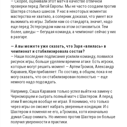
— Скорее, оценивали этот матч в качестве отличной
проверки перед Лигой Европы. Мы не часто создаем против
Шахтера столько шансов. У нас в некоторых моментах
мастерства не хватило, а соперник доказал, что умеет все
выжимать из игры. Забили нам со стандарта, значит, надо
еще перед Эстерсундом нам на этом остановиться. Тем
более, шведы — бегущая команда, а чемпионат сейчас у них
в разгаре.
— А вы можете уже сказать, что Заря «влилась» в
чемпионат и стабилизировала состав?
— Наши последние подписания усилили команду, появился
рисунок игры, больше уделяем времени атаке. Есть игроки,
которые могут решить момент — Артем Громов, Александр
Караваев, Юри прибавляет. По составу, в общем, пока я не
могу сказать, что он стабилизирован полностью — еще
немного надо подождать.
Например, Саша Караваев только успел выйти на замену с
Черноморцем и сыграть полный матч с Шахтером. А перед
этим 8 месяцев вообще не играл. Я понимаю, что только
через игры он сможет набрать уверенные кондиции. И с
Шахтером я поменял не его, а Громова, хотя изначально
думал Сашу снимать. Но именно против Шахтера он больше
получил уверенности и практики.