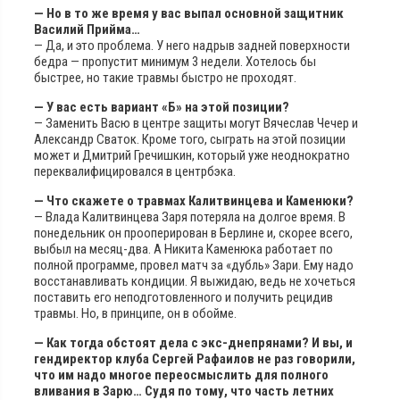
— Но в то же время у вас выпал основной защитник
Василий Прийма…
— Да, и это проблема. У него надрыв задней поверхности
бедра — пропустит минимум 3 недели. Хотелось бы
быстрее, но такие травмы быстро не проходят.
— У вас есть вариант «Б» на этой позиции?
— Заменить Васю в центре защиты могут Вячеслав Чечер и
Александр Сваток. Кроме того, сыграть на этой позиции
может и Дмитрий Гречишкин, который уже неоднократно
переквалифицировался в центрбэка.
— Что скажете о травмах Калитвинцева и Каменюки?
— Влада Калитвинцева Заря потеряла на долгое время. В
понедельник он прооперирован в Берлине и, скорее всего,
выбыл на месяц-два. А Никита Каменюка работает по
полной программе, провел матч за «дубль» Зари. Ему надо
восстанавливать кондиции. Я выжидаю, ведь не хочеться
поставить его неподготовленного и получить рецидив
травмы. Но, в принципе, он в обойме.
— Как тогда обстоят дела с экс-днепрянами? И вы, и
гендиректор клуба Сергей Рафаилов не раз говорили,
что им надо многое переосмыслить для полного
вливания в Зарю… Судя по тому, что часть летних