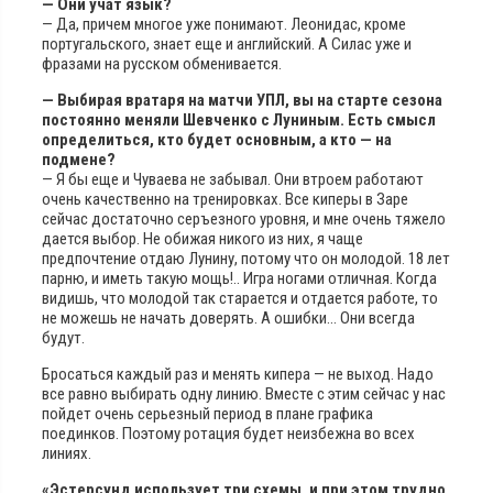
— Они учат язык?
— Да, причем многое уже понимают. Леонидас, кроме
португальского, знает еще и английский. А Силас уже и
фразами на русском обменивается.
— Выбирая вратаря на матчи УПЛ, вы на старте сезона
постоянно меняли Шевченко с Луниным. Есть смысл
определиться, кто будет основным, а кто — на
подмене?
— Я бы еще и Чуваева не забывал. Они втроем работают
очень качественно на тренировках. Все киперы в Заре
сейчас достаточно серъезного уровня, и мне очень тяжело
дается выбор. Не обижая никого из них, я чаще
предпочтение отдаю Лунину, потому что он молодой. 18 лет
парню, и иметь такую мощь!.. Игра ногами отличная. Когда
видишь, что молодой так старается и отдается работе, то
не можешь не начать доверять. А ошибки… Они всегда
будут.
Бросаться каждый раз и менять кипера — не выход. Надо
все равно выбирать одну линию. Вместе с этим сейчас у нас
пойдет очень серьезный период в плане графика
поединков. Поэтому ротация будет неизбежна во всех
линиях.
«Эстерсунд использует три схемы, и при этом трудно