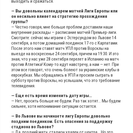
выходить и сражаться.
— Вы довольны календарем матчей Лиги Европы или
он несильно влияет на стратегию прохождения
группы?
— Честно говоря, мне больше проблем доставили наши
внутренние расклады — расписание матчей Премьер-лиги.
Смотрите: сейчас мы играем с Эстерсундом во Львове 14
сентября, а потом домашний поединок 17-го с Карпатами.
После этого нам ставят матч УПЛ против Ворсклы на
выезде на воскресенье 24 сентября, причем на 19:30. И это
зная, что у нас уже 28 сентября перелет в Испанию на матч
против Атлетика! Кому-то идут навстречу, а нам — нет. При
этом все говорят, что очень болеют за украинские клубы в
еврокубках. Мы обращались в УПЛ и просили сыграть в
субботу против Ворсклы, но услышали, что это требование
телевидения.
— Еще есть время изменить дату игры…
— Нет, просить больше не будем. Раз так хотят… Мы будем
сильнее, хотя непонимание ситуации остается.
— Во Львове вы начинаете лигу Европы довольно
поздним поединком. Есть опасения за поддержку
стадиона во Львове?
— Да, поздний матч, стадион удален от центра… Но это