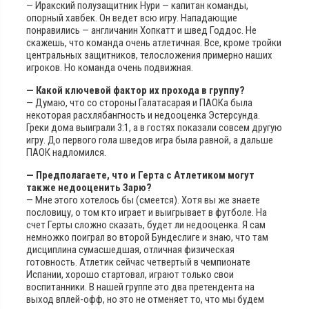
— Иракский полузащитник Нури — капитан команды,
опорный хавбек. Он ведет всю игру. Нападающие
понравились — англичанин Хопкатт и швед Годдос. Не
скажешь, что команда очень атлетичная. Все, кроме тройки
центральных защитников, телосложения примерно наших
игроков. Но команда очень подвижная.
— Какой ключевой фактор их прохода в группу?
— Думаю, что со стороны Галатасарая и ПАОКа была
некоторая расхлябангность и недооценка Эстерсунда.
Греки дома выиграли 3:1, а в гостях показали совсем другую
игру. До первого гола шведов игра была равной, а дальше
ПАОК надломился.
— Предполагаете, что и Герта с Атлетиком могут
также недооценить Зарю?
— Мне этого хотелось бы (смеется). Хотя вы же знаете
пословицу, о том кто играет и выигрывает в футболе. На
счет Герты сложно сказать, будет ли недооценка. Я сам
немножко поиграл во второй Бундеслиге и знаю, что там
дисциплина сумасшедшая, отличная физическая
готовность. Атлетик сейчас четвертый в чемпионате
Испании, хорошо стартовал, играют только свои
воспитанники. В нашей группе это два претендента на
выход вплей-офф, но это не отменяет то, что мы будем