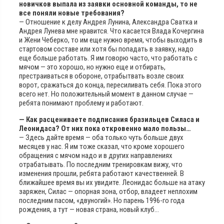
новичков выпала из заявки основной команды, то не
все поняли новые требования?
— Отношение к делу Андрея Лунина, Александра Сватка и
Андрея Лунева мне нравится. Что касается Влада Кочергина
и Жени Чеберко, то им еще нужно время, чтобы выходить в
стартовом составе или хотя бы попадать в заявку, надо
еще больше работать. Я им говорю часто, что работать с
мячом — это хорошо, но нужно еще и отбирать,
престраиваться в обороне, отрабытвать возле своих
ворот, сражаться до конца, пересиливать себя. Пока этого
всего нет. Но положительный момент в данном случае —
ребята понимают проблему и работают.
— Как расцениваете подписания бразильцев Силаса и
Леонидаса? От них пока откровенно мало пользы…
— Здесь дайте время — оба только чуть больше двух
месяцев у нас. Я им тоже сказал, что кроме хорошего
обращения с мячом надо и в других направлениях
отрабатывать. По последним тренировкам вижу, что
изменения прошли, ребята работают качественней. В
ближайшее время вы их увидите. Леонидас больше на атаку
заряжен, Силас — опорная зона, отбор, владеет неплохим
последним пасом, «двуногий». Но парень 1996-го года
рождения, а тут — новая страна, новый клуб…