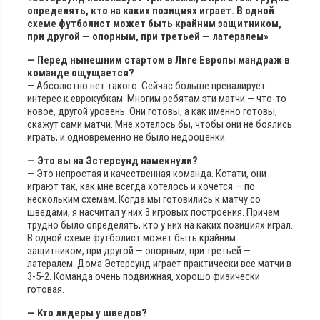
определять, кто на каких позициях играет. В одной
схеме футболист может быть крайним защитником,
при другой — опорным, при третьей — латералем»
— Перед нынешним стартом в Лиге Европы мандраж в
команде ощущается?
— Абсолютно нет такого. Сейчас больше превалирует
интерес к еврокубкам. Многим ребятам эти матчи — что-то
новое, другой уровень. Они готовы, а как именно готовы,
скажут сами матчи. Мне хотелось бы, чтобы они не боялись
играть, и одновременно не было недооценки.
— Это вы на Эстерсунд намекнули?
— Это непростая и качественная команда. Кстати, они
играют так, как мне всегда хотелось и хочется — по
нескольким схемам. Когда мы готовились к матчу со
шведами, я насчитал у них 3 игровых построения. Причем
трудно было определять, кто у них на каких позициях играл.
В одной схеме футболист может быть крайним
защитником, при другой — опорным, при третьей —
латералем. Дома Эстерсунд играет практически все матчи в
3-5-2. Команда очень подвижная, хорошо физически
готовая.
— Кто лидеры у шведов?