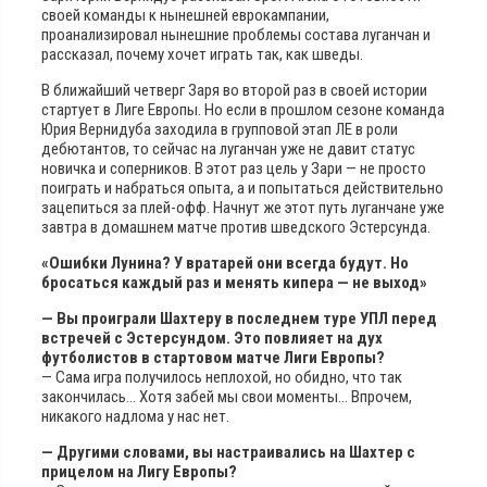
своей команды к нынешней еврокампании,
проанализировал нынешние проблемы состава луганчан и
рассказал, почему хочет играть так, как шведы.
В ближайший четверг Заря во второй раз в своей истории
стартует в Лиге Европы. Но если в прошлом сезоне команда
Юрия Вернидуба заходила в групповой этап ЛЕ в роли
дебютантов, то сейчас на луганчан уже не давит статус
новичка и соперников. В этот раз цель у Зари — не просто
поиграть и набраться опыта, а и попытаться действительно
зацепиться за плей-офф. Начнут же этот путь луганчане уже
завтра в домашнем матче против шведского Эстерсунда.
«Ошибки Лунина? У вратарей они всегда будут. Но
бросаться каждый раз и менять кипера — не выход»
— Вы проиграли Шахтеру в последнем туре УПЛ перед
встречей с Эстерсундом. Это повлияет на дух
футболистов в стартовом матче Лиги Европы?
— Сама игра получилось неплохой, но обидно, что так
закончилась… Хотя забей мы свои моменты… Впрочем,
никакого надлома у нас нет.
— Другими словами, вы настраивались на Шахтер с
прицелом на Лигу Европы?