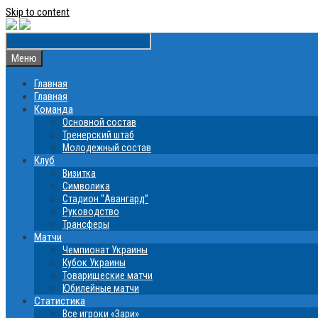
Skip to content
Меню
Главная
Главная
Команда
Основной состав
Тренерский штаб
Молодежный состав
Клуб
Визитка
Символика
Стадион “Авангард”
Руководство
Трансферы
Матчи
Чемпионат Украины
Кубок Украины
Товарищеские матчи
Юбилейные матчи
Статистика
Все игроки «Зари»