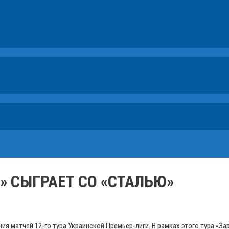
» СЫГРАЕТ СО «СТАЛЬЮ»
я матчей 12-го тура Украинской Премьер-лиги. В рамках этого тура «За