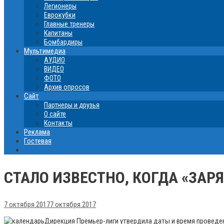
Легионеры
Еврокубки
Главные тренеры
Капитаны
Бомбардиры
Мультимедиа
АУДИО
ВИДЕО
ФОТО
Архив опросов
Сайт
Партнеры и друзья
О сайте
Контакты
Реклама
Гостевая
СТАЛО ИЗВЕСТНО, КОГДА «ЗАРЯ
7 октября 2017
7 октября 2017
Дирекция Премьер-лиги утвердила даты и время проведени