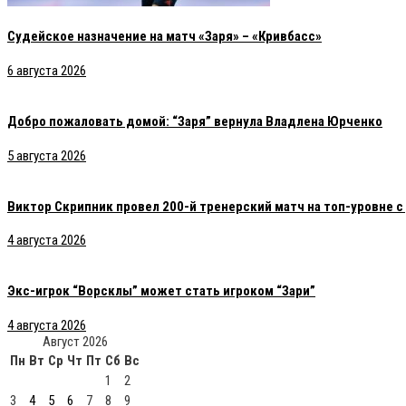
Судейское назначение на матч «Заря» – «Кривбасс»
6 августа 2026
Добро пожаловать домой: “Заря” вернула Владлена Юрченко
5 августа 2026
Виктор Скрипник провел 200-й тренерский матч на топ-уровне 
4 августа 2026
Экс-игрок “Ворсклы” может стать игроком “Зари”
4 августа 2026
Август 2026
Пн
Вт
Ср
Чт
Пт
Сб
Вс
1
2
3
4
5
6
7
8
9