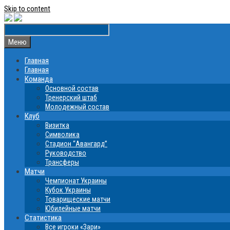
Skip to content
Меню
Главная
Главная
Команда
Основной состав
Тренерский штаб
Молодежный состав
Клуб
Визитка
Символика
Стадион “Авангард”
Руководство
Трансферы
Матчи
Чемпионат Украины
Кубок Украины
Товарищеские матчи
Юбилейные матчи
Статистика
Все игроки «Зари»