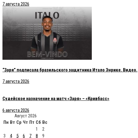
7 августа 2026
“Заря” подписала бразильского защитника Итало Энрике. Видео.
7 августа 2026
Судейское назначение на матч «Заря» – «Кривбасс»
6 августа 2026
Август 2026
Пн
Вт
Ср
Чт
Пт
Сб
Вс
1
2
3
4
5
6
7
8
9