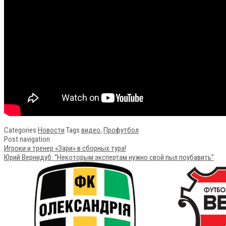
Categories
Новости
Tags
видео
,
Профутбол
Post navigation
Игроки и тренер «Зари» в сборных тура!
Юрий Вернидуб: “Некоторым экспертам нужно свой пыл поубавить”