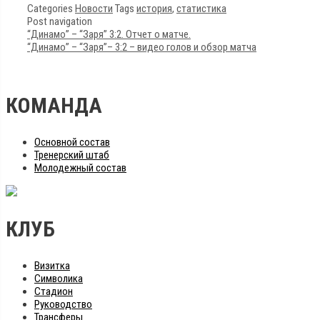
Categories
Новости
Tags
история
,
статистика
Post navigation
“Динамо” – “Заря” 3:2. Отчет о матче.
“Динамо” – “Заря”– 3:2 – видео голов и обзор матча
КОМАНДА
Основной состав
Тренерский штаб
Молодежный состав
КЛУБ
Визитка
Символика
Стадион
Руководство
Трансферы