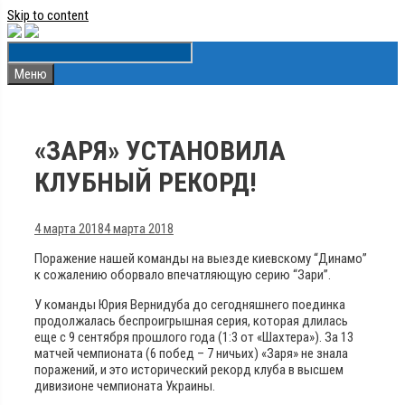
Skip to content
Меню
«ЗАРЯ» УСТАНОВИЛА
КЛУБНЫЙ РЕКОРД!
4 марта 2018
4 марта 2018
Поражение нашей команды на выезде киевскому “Динамо”
к сожалению оборвало впечатляющую серию “Зари”.
У команды Юрия Вернидуба до сегодняшнего поединка
продолжалась беспроигрышная серия, которая длилась
еще с 9 сентября прошлого года (1:3 от «Шахтера»). За 13
матчей чемпионата (6 побед – 7 ничьих) «Заря» не знала
поражений, и это исторический рекорд клуба в высшем
дивизионе чемпионата Украины.