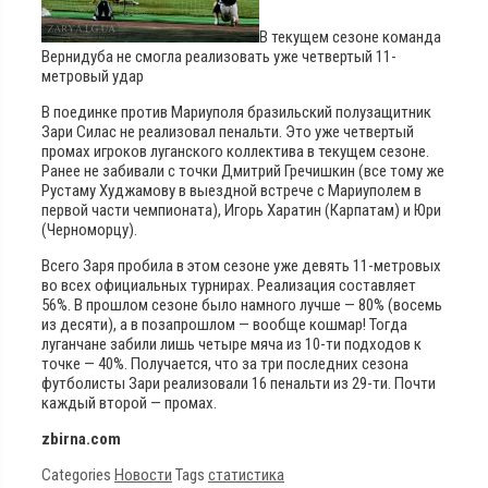
В текущем сезоне команда
Вернидуба не смогла реализовать уже четвертый 11-
метровый удар
В поединке против Мариуполя бразильский полузащитник
Зари Силас не реализовал пенальти. Это уже четвертый
промах игроков луганского коллектива в текущем сезоне.
Ранее не забивали с точки Дмитрий Гречишкин (все тому же
Рустаму Худжамову в выездной встрече с Мариуполем в
первой части чемпионата), Игорь Харатин (Карпатам) и Юри
(Черноморцу).
Всего Заря пробила в этом сезоне уже девять 11-метровых
во всех официальных турнирах. Реализация составляет
56%. В прошлом сезоне было намного лучше — 80% (восемь
из десяти), а в позапрошлом — вообще кошмар! Тогда
луганчане забили лишь четыре мяча из 10-ти подходов к
точке — 40%. Получается, что за три последних сезона
футболисты Зари реализовали 16 пенальти из 29-ти. Почти
каждый второй — промах.
zbirna.com
Categories
Новости
Tags
статистика