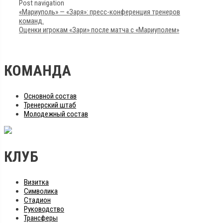
Post navigation
«Мариуполь» — «Заря»: пресс-конференция тренеров
команд.
Оценки игрокам «Зари» после матча с «Мариуполем»
КОМАНДА
Основной состав
Тренерский штаб
Молодежный состав
КЛУБ
Визитка
Символика
Стадион
Руководство
Трансферы