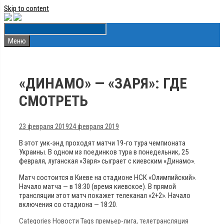
Skip to content
Меню
«ДИНАМО» — «ЗАРЯ»: ГДЕ
СМОТРЕТЬ
23 февраля 2019
24 февраля 2019
В этот уик-энд проходят матчи 19-го тура чемпионата
Украины. В одном из поединков тура в понедельник, 25
февраля, луганская «Заря» сыграет с киевским «Динамо».
Матч состоится в Киеве на стадионе НСК «Олимпийский».
Начало матча — в 18:30 (время киевское). В прямой
трансляции этот матч покажет телеканал «2+2». Начало
включения со стадиона — 18:20.
Categories
Новости
Tags
премьер-лига
,
телетрансляция