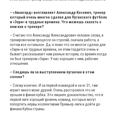
– «Авангард» возглавляет Александр Косевич, тренер
который очень многое сделал для Луганского футбола
и «Зари» в трудные времена. Что можешь сказать о
нем как о тренере?
– Считаю что Александр Александрович человек слова, в
тренировочном процессе он строгий, сначала работа, а
потом все остальное. Да, я знаю что он многое сделал для
«Зари» в её трудные времена, он этим гордится очень и
бывает рассказывает нам разные истории, со времён когда
он был тренером «Зари». У нас хорошие с ним, рабочие
отношения.
– Следишь ли за выступлением луганчан в этом
сезоне?
– Слежу конечно. И за первой командой и за ю-21, там
играет много моих друзей. Очень расстроился что не
прошли в финал кубка. Это лишнее доказательство, что в
первой лиге хороший уровень команд, которые могут
попортить нервы коллективам Премьер-лиги и дойти до
финала Кубка страны.