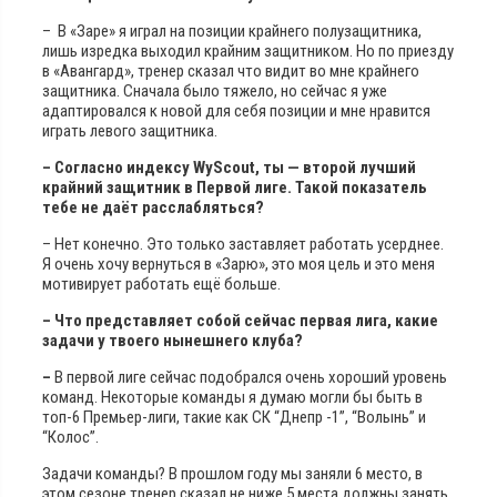
– В «Заре» я играл на позиции крайнего полузащитника,
лишь изредка выходил крайним защитником. Но по приезду
в «Авангард», тренер сказал что видит во мне крайнего
защитника. Сначала было тяжело, но сейчас я уже
адаптировался к новой для себя позиции и мне нравится
играть левого защитника.
– Согласно индексу WyScout, ты — второй лучший
крайний защитник в Первой лиге. Такой показатель
тебе не даёт расслабляться?
– Нет конечно. Это только заставляет работать усерднее.
Я очень хочу вернуться в «Зарю», это моя цель и это меня
мотивирует работать ещё больше.
– Что представляет собой сейчас первая лига, какие
задачи у твоего нынешнего клуба?
–
В первой лиге сейчас подобрался очень хороший уровень
команд. Некоторые команды я думаю могли бы быть в
топ-6 Премьер-лиги, такие как СК “Днепр -1”, “Волынь” и
“Колос”.
Задачи команды? В прошлом году мы заняли 6 место, в
этом сезоне тренер сказал не ниже 5 места должны занять.