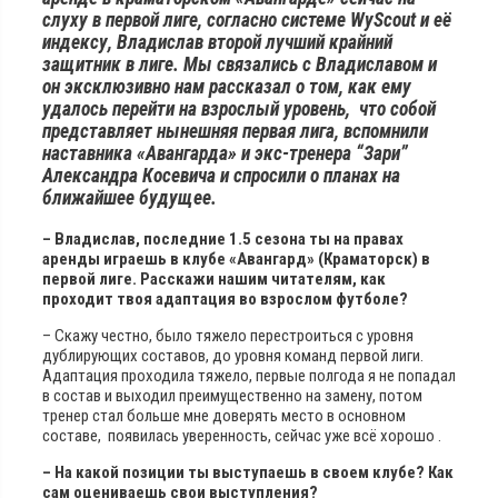
слуху в первой лиге, согласно системе WyScout и её
индексу, Владислав второй лучший крайний
защитник в лиге. Мы связались с Владиславом и
он эксклюзивно нам рассказал о том, как ему
удалось перейти на взрослый уровень, что собой
представляет нынешняя первая лига, вспомнили
наставника «Авангарда» и экс-тренера “Зари”
Александра Косевича и спросили о планах на
ближайшее будущее.
– Владислав, последние 1.5 сезона ты на правах
аренды играешь в клубе «Авангард» (Краматорск) в
первой лиге. Расскажи нашим читателям, как
проходит твоя адаптация во взрослом футболе?
– Скажу честно, было тяжело перестроиться с уровня
дублирующих составов, до уровня команд первой лиги.
Адаптация проходила тяжело, первые полгода я не попадал
в состав и выходил преимущественно на замену, потом
тренер стал больше мне доверять место в основном
составе, появилась уверенность, сейчас уже всё хорошо .
– На какой позиции ты выступаешь в своем клубе? Как
сам оцениваешь свои выступления?