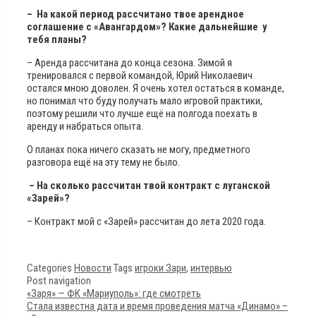
– На какой период рассчитано твое арендное
соглашение с «Авангардом»? Какие дальнейшие у
тебя планы?
– Аренда рассчитана до конца сезона. Зимой я
тренировался с первой командой, Юрий Николаевич
остался мною доволен. Я очень хотел остаться в команде,
но понимал что буду получать мало игровой практики,
поэтому решили что лучше ещё на полгода поехать в
аренду и набраться опыта.
О планах пока ничего сказать не могу, предметного
разговора ещё на эту тему не было.
– На сколько рассчитан твой контракт с луганской
«Зарей»?
– Контракт мой с «Зарей» рассчитан до лета 2020 года.
Categories
Новости
Tags
игроки Зари
,
интервью
Post navigation
«Заря» — ФК «Мариуполь»: где смотреть
Стала известна дата и время проведения матча «Динамо» –