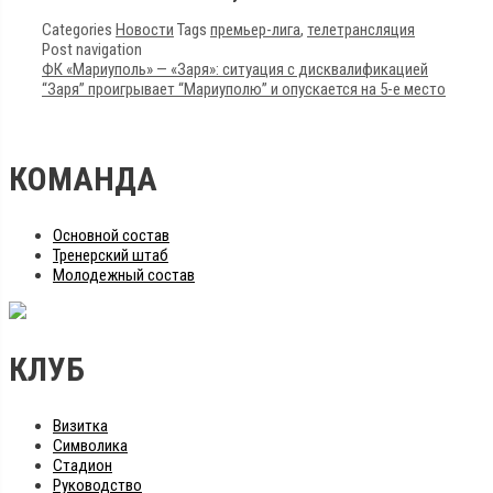
Categories
Новости
Tags
премьер-лига
,
телетрансляция
Post navigation
ФК «Мариуполь» — «Заря»: ситуация с дисквалификацией
“Заря” проигрывает “Мариуполю” и опускается на 5-е место
КОМАНДА
Основной состав
Тренерский штаб
Молодежный состав
КЛУБ
Визитка
Символика
Стадион
Руководство