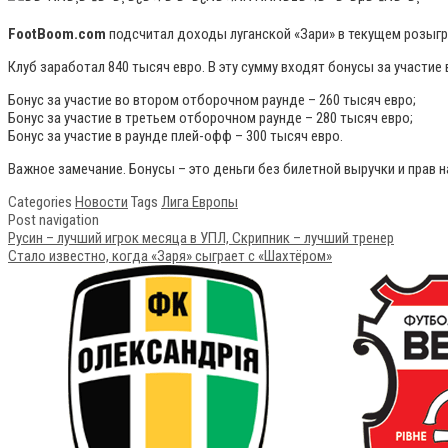
FootBoom.com
подсчитал доходы луганской «Зари» в текущем розыг
Клуб заработал 840 тысяч евро. В эту сумму входят бонусы за участие
Бонус за участие во втором отборочном раунде – 260 тысяч евро;
Бонус за участие в третьем отборочном раунде – 280 тысяч евро;
Бонус за участие в раунде плей-офф – 300 тысяч евро.
Важное замечание. Бонусы – это деньги без билетной выручки и прав 
Categories
Новости
Tags
Лига Европы
Post navigation
Русин – лучший игрок месяца в УПЛ, Скрипник – лучший тренер
Стало известно, когда «Заря» сыграет с «Шахтёром»