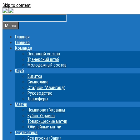
Skip to content
Меню
Главная
Главная
Команда
Основной состав
Тренерский штаб
Молодежный состав
Клуб
Визитка
Символика
Стадион “Авангард”
Руководство
Трансферы
Матчи
Чемпионат Украины
Кубок Украины
Товарищеские матчи
Юбилейные матчи
Статистика
Все игроки «Зари»