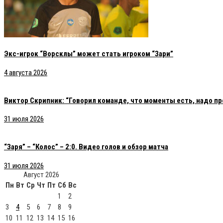
Экс-игрок “Ворсклы” может стать игроком “Зари”
4 августа 2026
Виктор Скрипник: “Говорил команде, что моменты есть, надо пр
31 июля 2026
“Заря” – “Колос” – 2:0. Видео голов и обзор матча
31 июля 2026
Август 2026
Пн
Вт
Ср
Чт
Пт
Сб
Вс
1
2
3
4
5
6
7
8
9
10
11
12
13
14
15
16