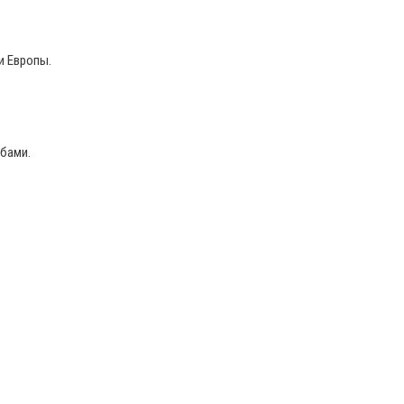
и Европы.
убами.