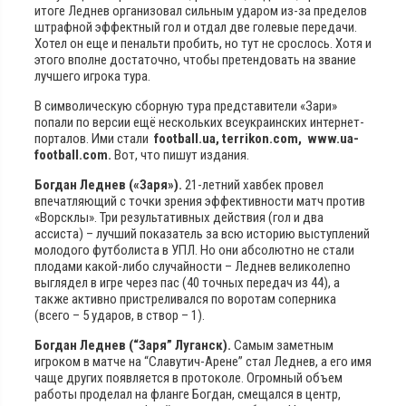
итоге Леднев организовал сильным ударом из-за пределов
штрафной эффектный гол и отдал две голевые передачи.
Хотел он еще и пенальти пробить, но тут не срослось. Хотя и
этого вполне достаточно, чтобы претендовать на звание
лучшего игрока тура.
В символическую сборную тура представители «Зари»
попали по версии ещё нескольких всеукраинских интернет-
порталов. Ими стали
football.ua, terrikon.com, www.ua-
football.com.
Вот, что пишут издания.
Богдан Леднев («Заря»).
21-летний хавбек провел
впечатляющий с точки зрения эффективности матч против
«Ворсклы». Три результативных действия (гол и два
ассиста) – лучший показатель за всю историю выступлений
молодого футболиста в УПЛ. Но они абсолютно не стали
плодами какой-либо случайности – Леднев великолепно
выглядел в игре через пас (40 точных передач из 44), а
также активно пристреливался по воротам соперника
(всего – 5 ударов, в створ – 1).
Богдан Леднев (“Заря” Луганск).
Самым заметным
игроком в матче на “Славутич-Арене” стал Леднев, а его имя
чаще других появляется в протоколе. Огромный объем
работы проделал на фланге Богдан, смещался в центр,