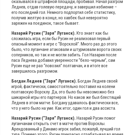
оказывался в штрафной площади, пробивал. Начал разгром
Леднев, отдав голевую передачу, и завершил избиение –
его последний гол. Немного подпортил себе статистику,
получив желтую в конце, но хавбек был невероятно
заряжен на поединок, такое бывает.
Назарий Русин (“Заря” Луганск).
Кто знает как бы
сложилась игра, если бы Русин не реализовал первый
опасный момент в игре с “Ворсклой”. Много раз до этого
было, что луганчане атаковали и штурмовали ворота своих
соперников, но так и не могли забить. Гол Назария после
паса Леднева добавил уверенности “бело-черным”, сам
Русин еще не раз “повозил” полтавчан, и в итоге все
завершилось разгромом.
Богдан Леднев (“Заря” Луганск).
Богдан Леднев своей
игрой, фактически, самостоятельно поставил на колени
полтавскую Ворсклу. Да, это было бы невозможно без
шикарной игры его партнеров. Но каков же был блестящий
Леднев в этом матче. Богдану удавалось фактически все,
что у него было на уме. Как итог, один гол и два ассиста.
Назарий Русин (“Заря” Луганск).
Назарий Русин помог
луганчанам открыть счет в матче против Ворсклы.
Арендованный у Динамо игрок забил, пожалуй, лучший гол
тура. Помимо этого, Русин прекрасно отрабатывал во время