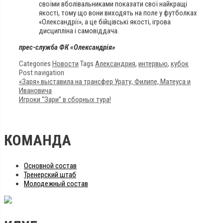
своїми вболівальниками показати свої найкращі
якості, тому що вони виходять на поле у футболках
«Олександрії», а це бійцівські якості, ігрова
дисципліна і самовіддача.
прес-служба ФК «Олександрія»
Categories
Новости
Tags
Александрия
,
интервью
,
кубок
Post navigation
«Заря» выставила на трансфер Урату, Филипе, Матеуса и
Ивановича
Игроки “Зари” в сборных тура!
КОМАНДА
Основной состав
Тренерский штаб
Молодежный состав