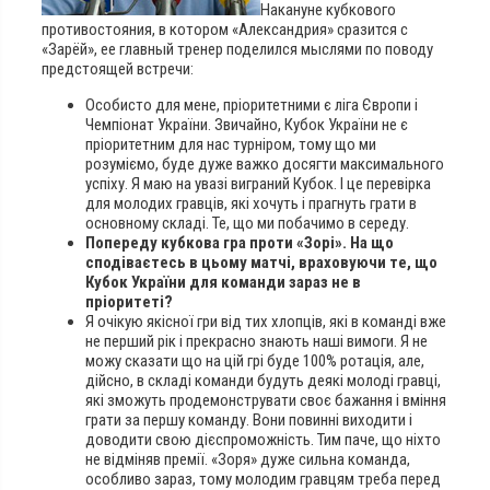
Накануне кубкового
противостояния, в котором «Александрия» сразится с
«Зарёй», ее главный тренер поделился мыслями по поводу
предстоящей встречи:
Особисто для мене, пріоритетними є ліга Європи і
Чемпіонат України. Звичайно, Кубок України не є
пріоритетним для нас турніром, тому що ми
розуміємо, буде дуже важко досягти максимального
успіху. Я маю на увазі виграний Кубок. І це перевірка
для молодих гравців, які хочуть і прагнуть грати в
основному складі. Те, що ми побачимо в середу.
Попереду кубкова гра проти «Зорі». На що
сподіваєтесь в цьому матчі, враховуючи те, що
Кубок України для команди зараз не в
пріоритеті?
Я очікую якісної гри від тих хлопців, які в команді вже
не перший рік і прекрасно знають наші вимоги. Я не
можу сказати що на цій грі буде 100% ротація, але,
дійсно, в складі команди будуть деякі молоді гравці,
які зможуть продемонструвати своє бажання і вміння
грати за першу команду. Вони повинні виходити і
доводити свою дієспроможність. Тим паче, що ніхто
не відміняв премії. «Зоря» дуже сильна команда,
особливо зараз, тому молодим гравцям треба перед