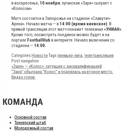
в воскресенье,
10 ноября
, луганская «Заря» сыграет с
«Колосом».
Матч состоится в Запорожье на стадионе «Славутич-
Арена». Начало матча — в
14:00 (время киевское)
. В
прямой трансляции этот матч покажет телеканал
«УНИАН»
.
Кроме того, посмотреть поединок можно будет и на
портале
FootballHub
в интернете. Начало включения со
стадиона —
14:00.
Categories
Новости
Tags
премьер-лига
,
телетрансляция
Post navigation
«Заря» — «Колос»: ситуация с дисквалификацией
“Заря” обыграла “Колос” и поднялась на второе место.
Видео голов.
КОМАНДА
Основной состав
Тренерский штаб
Молодежный состав