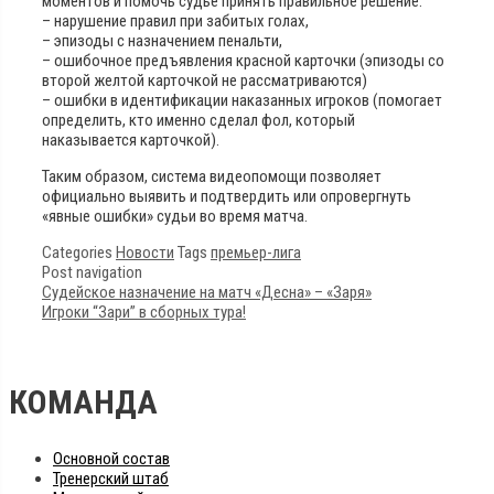
моментов и помочь судье принять правильное решение:
– нарушение правил при забитых голах,
– эпизоды с назначением пенальти,
– ошибочное предъявления красной карточки (эпизоды со
второй желтой карточкой не рассматриваются)
– ошибки в идентификации наказанных игроков (помогает
определить, кто именно сделал фол, который
наказывается карточкой).
Таким образом, система видеопомощи позволяет
официально выявить и подтвердить или опровергнуть
«явные ошибки» судьи во время матча.
Categories
Новости
Tags
премьер-лига
Post navigation
Судейское назначение на матч «Десна» – «Заря»
Игроки “Зари” в сборных тура!
КОМАНДА
Основной состав
Тренерский штаб