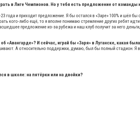
грать в Лиге Чемпионов. Но у тебя есть предложение от команды 
2-23 года и приходит предложение. Я бы остался в «Заре» 100% и шёл б
брать кого-либо ещё, то я вполне понимаю стремление других ребят идти
масшедшее предложение из-за рубежа и наш клуб получит за него деньги, 
об «Авангарде»? И сейчас, играй бы «Заря» в Луганске, какая бы
шивают. А относительно поддержки, думаю, был бы полный стадион. Я в 
ся в школе: на пятёрки или на двойки?