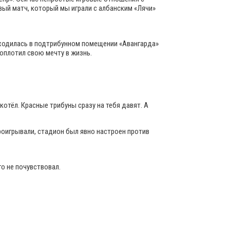
вый матч, который мы играли с албанским «Лячи»
находилась в подтрибунном помещении «Авангарда»
воплотил свою мечту в жизнь.
отёл. Красные трибуны сразу на тебя давят. А
проигрывали, стадион был явно настроен против
го не почувствовал.