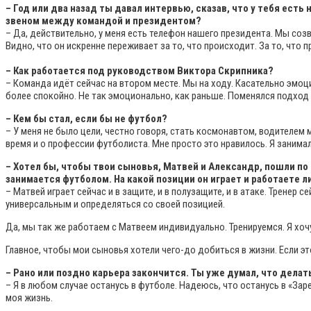
– Год или два назад ты давал интервью, сказав, что у тебя ест
звеном между командой и президентом?
– Да, действительно, у меня есть телефон нашего президента. Мы соз
Видно, что он искренне переживает за то, что происходит. За то, что
– Как работается под руководством Виктора Скрипника?
– Команда идёт сейчас на втором месте. Мы на ходу. Касательно эмоц
более спокойно. Не так эмоционально, как раньше. Поменялся подход
– Кем бы стал, если бы не футбол?
– У меня не было цели, честно говоря, стать космонавтом, водителем 
время и о профессии футболиста. Мне просто это нравилось. Я занимал
– Хотел бы, чтобы твои сыновья, Матвей и Александр, пошли п
занимается футболом. На какой позиции он играет и работаете 
– Матвей играет сейчас и в защите, и в полузащите, и в атаке. Тренер
универсальным и определяться со своей позицией.
Да, мы так же работаем с Матвеем индивидуально. Тренируемся. Я хочу 
Главное, чтобы мои сыновья хотели чего-до добиться в жизни. Если э
– Рано или поздно карьера закончится. Ты уже думал, что дела
– Я в любом случае останусь в футболе. Надеюсь, что останусь в «Зар
моя жизнь.