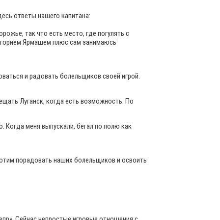
десь ответы нашего капитана:
рожье, так что есть место, где погулять с
ригорием Ярмашем плюс сам занимаюсь
оваться и радовать болельщиков своей игрой.
сещать Луганск, когда есть возможность. По
. Когда меня выпускали, бегал по полю как
е хотим порадовать наших болельщиков и освоить
непр». Сейчас непростые игровые отношения с