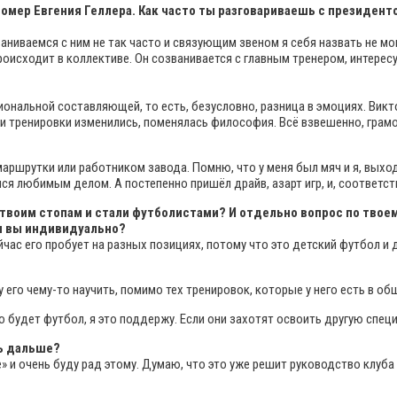
ь номер Евгения Геллера. Как часто ты разговариваешь с президе
ваниваемся с ним не так часто и связующим звеном я себя назвать не м
 происходит в коллективе. Он созванивается с главным тренером, интере
иональной составляющей, то есть, безусловно, разница в эмоциях. Викт
 и тренировки изменились, поменялась философия. Всё взвешенно, грамо
маршрутки или работником завода. Помню, что у меня был мяч и я, выход
ся любимым делом. А постепенно пришёл драйв, азарт игр, и, соответст
о твоим стопам и стали футболистами? И отдельно вопрос по тво
ли вы индивидуально?
 сейчас его пробует на разных позициях, потому что это детский футбол 
его чему-то научить, помимо тех тренировок, которые у него есть в общ
то будет футбол, я это поддержу. Если они захотят освоить другую спе
ть дальше?
е» и очень буду рад этому. Думаю, что это уже решит руководство клуба