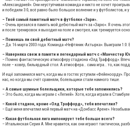
«Александрией». Они неуступчивая команда и никто не хочет проигрыв
и победили 3:0, всё равно было большое волнение и у футболистов, и у
– Твой самый памятный матч в футболке «Зари».
– Очень врезался в память мой дебютный матч за «Зарю». Я очень это
и после тренировок я выходил на поле и смотрел, как тренируется осно
– Помнишь ли свой дебютный матч?
– Да. 16 марта 2003 года. Команда «Нефтяник-Ахтырка». Выиграли 1:0.
– Наверняка свеж в памяти и легендарный матч с «Манчестер 
– Помню фантастическую атмосферу стадиона «Олд Траффорд». Впечатл
поле – ковёр, бильярдный стол. А атмосфера… сама игра… то, как по
И ещё запомнился матч, когда мы в гостях уступили «Фейеноорду». Про
нас, но когда мы счёт сравняли, болельщики стали намного тише.
– А самые шумные болельщики, которые тебе запомнились?
– Это было, когда мы играли с «Легией». Хотя, когда играли в Стамбул
– Какой стадион, кроме «Олд Траффорд», тебя впечатлил?
– Ещё меня впечатлил мой первый матч на «Донбасс Арене». Незабыва
– Какая футбольная лига импонирует тебе больше всего?
– Итальянская Серия А. Мне нравится, как они играют тактически, раз