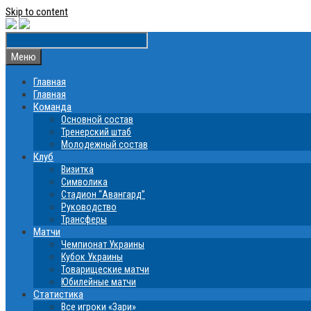
Skip to content
Меню
Главная
Главная
Команда
Основной состав
Тренерский штаб
Молодежный состав
Клуб
Визитка
Символика
Стадион “Авангард”
Руководство
Трансферы
Матчи
Чемпионат Украины
Кубок Украины
Товарищеские матчи
Юбилейные матчи
Статистика
Все игроки «Зари»