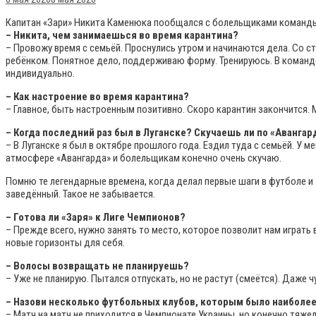
Капитан «Зари» Никита Каменюка пообщался с болельщиками команды
– Никита, чем занимаешься во время карантина?
– Провожу время с семьёй. Проснулись утром и начинаются дела. Со ст
ребёнком. Понятное дело, поддерживаю форму. Тренируюсь. В команд
индивидуально.
– Как настроение во время карантина?
– Главное, быть настроенным позитивно. Скоро карантин закончится.
– Когда последний раз был в Луганске? Скучаешь ли по «Авангар
– В Луганске я был в октябре прошлого года. Ездил туда с семьёй. У 
атмосфере «Авангарда» и болельщикам конечно очень скучаю.
Помню те легендарные времена, когда делал первые шаги в футболе и 
заведённый. Такое не забывается.
– Готова ли «Заря» к Лиге Чемпионов?
– Прежде всего, нужно занять то место, которое позволит нам играть
новые горизонты для себя.
– Волосы возвращать не планируешь?
– Уже не планирую. Пытался отпускать, но не растут (смеётся). Даже чу
– Назови несколько футбольных клубов, которым было наиболе
– Матч на матч не приходится в Чемпионате Украины, но конечно тяже