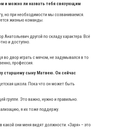
нтом и можно ли назвать тебя связующим
огу, но при необходимости мы созваниваемся.
суется жизнью команды.
ор Анатольевич другой по складу характера. Всё
тно и доступно.
я во двор играть с мячом, не задумывался в то
венно, профессия.
ему старшему сыну Матвею. Он сейчас
и детская школа. Пока что он может быть
ей группе. Это важно, нужно и правильно.
циализацию, я их тоже поддержу.
 в какой они меня видят должности. «Заря» – это