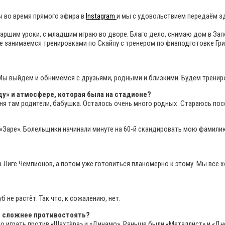
 во время прямого эфира в
Instagram
и мы с удовольствием передаём з
аршим уроки, с младшим играю во дворе. Благо дело, снимаю дом в Запо
е занимаемся тренировками по Скайпу с тренером по физподготовке Г
 Мы выйдем и обнимемся с друзьями, родными и близкими. Будем тренир
ду» и атмосфере, которая была на стадионе?
меня там родители, бабушка. Осталось очень много родных. Стараюсь по
«Заре». Болельщики начинали минуте на 60-й скандировать мою фамилию
 в Лиге Чемпионов, а потом уже готовиться планомерно к этому. Мы вс
б не растёт. Так что, к сожалению, нет.
е сложнее противостоять?
ло играть против «Шахтёра» и «Динамо». Раньше были «Металлист» и «Д