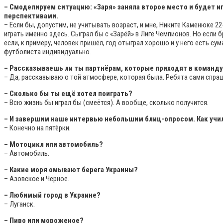
– Смоделируем ситуацию: «Заря» заняла второе место и будет и
перспективами.
– Если бы, допустим, не учитывать возраст, и мне, Никите Каменюке 2
играть именно здесь. Сыграл бы с «Зарёй» в Лиге Чемпионов. Но если 
если, к примеру, человек пришёл, год отыграл хорошо и у него есть су
футболиста индивидуально.
– Рассказываешь ли ты партнёрам, которые приходят в команду 
– Да, рассказываю о той атмосфере, которая была. Ребята сами спра
– Сколько бы ты ещё хотел поиграть?
– Всю жизнь бы играл бы (смеётся). А вообще, сколько получится.
– И завершим наше интервью небольшим блиц-опросом. Как учил
– Конечно на пятёрки.
– Мотоцикл или автомобиль?
– Автомобиль.
– Какие моря омывают берега Украины?
– Азовское и Чёрное.
– Любимый город в Украине?
– Луганск.
– Пиво или мороженое?