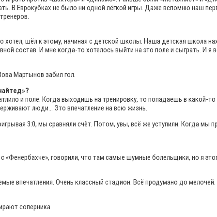
ать. В Еврокубках не было ни одной лёгкой игры. Даже вспомню наш пер
 тренеров.
го хотел, шёл к этому, начиная с детской школы. Наша детская школа 
вной состав. И мне когда-то хотелось выйти на это поле и сыграть. И я 
 Вова Мартынов забил гол.
Юнайтед»?
ило и поле. Когда выходишь на тренировку, то попадаешь в какой-то к
ддерживают люди… Это впечатление на всю жизнь.
игрывая 3:0, мы сравняли счёт. Потом, увы, всё же уступили. Когда мы 
е с «Фенербахче», говорили, что там самые шумные болельщики, но я это
емые впечатления. Очень классный стадион. Всё продумано до мелочей.
бирают соперника.