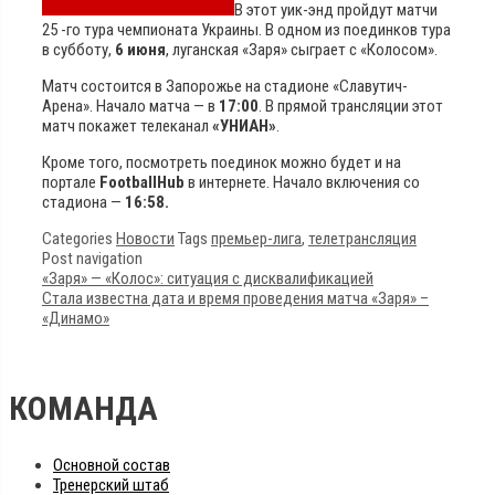
В этот уик-энд пройдут матчи
25 -го тура чемпионата Украины. В одном из поединков тура
в субботу,
6 июня
, луганская «Заря» сыграет с «Колосом».
Матч состоится в Запорожье на стадионе «Славутич-
Арена». Начало матча — в
17:00
. В прямой трансляции этот
матч покажет телеканал
«УНИАН»
.
Кроме того, посмотреть поединок можно будет и на
портале
FootballHub
в интернете. Начало включения со
стадиона —
16:58.
Categories
Новости
Tags
премьер-лига
,
телетрансляция
Post navigation
«Заря» — «Колос»: ситуация с дисквалификацией
Стала известна дата и время проведения матча «Заря» –
«Динамо»
КОМАНДА
Основной состав
Тренерский штаб