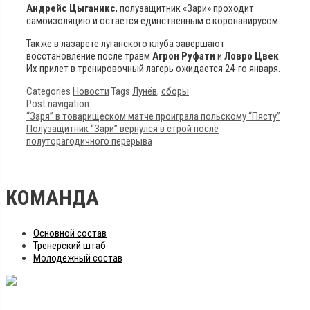
Андрейс Цыганикс
, полузащитник «Зари» проходит
самоизоляцию и остается единственным с коронавирусом.
Также в лазарете луганского клуба завершают
восстановление после травм
Агрон Руфати
и
Ловро Цвек
.
Их прилет в тренировочный лагерь ожидается 24-го января.
Categories
Новости
Tags
Лунёв
,
сборы
Post navigation
“Заря” в товарищеском матче проиграла польскому “Пясту”
Полузащитник “Зари” вернулся в строй после
полуторагодичного перерыва
КОМАНДА
Основной состав
Тренерский штаб
Молодежный состав