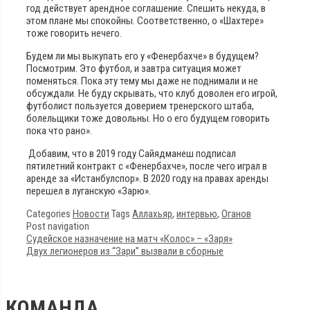
год действует арендное соглашение. Спешить некуда, в
этом плане мы спокойны. Соответственно, о «Шахтере»
тоже говорить нечего.
Будем ли мы выкупать его у «Фенербахче» в будущем?
Посмотрим. Это футбол, и завтра ситуация может
поменяться. Пока эту тему мы даже не поднимали и не
обсуждали. Не буду скрывать, что клуб доволен его игрой,
футболист пользуется доверием тренерского штаба,
болельщики тоже довольны. Но о его будущем говорить
пока что рано».
Добавим, что в 2019 году Сайядманеш подписал
пятилетний контракт с «Фенербахче», после чего играл в
аренде за «Истанбулспор». В 2020 году на правах аренды
перешел в луганскую «Зарю».
Categories
Новости
Tags
Аллахьяр
,
интервью
,
Оганов
Post navigation
Судейское назначение на матч «Колос» – «Заря»
Двух легионеров из “Зари” вызвали в сборные
КОМАНДА