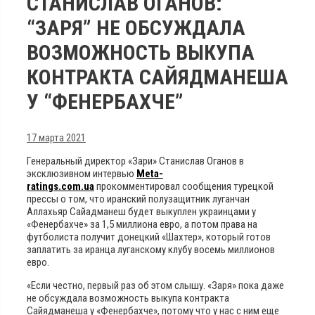
СТАНИСЛАВ ОГАНОВ:
“ЗАРЯ” НЕ ОБСУЖДАЛА
ВОЗМОЖНОСТЬ ВЫКУПА
КОНТРАКТА САЙЯДМАНЕША
У “ФЕНЕРБАХЧЕ”
17 марта 2021
Генеральный директор «Зари» Станислав Оганов в
эксклюзивном интервью
Meta-
ratings.com.ua
прокомментировал сообщения турецкой
прессы о том, что иранский полузащитник луганчан
Аллахьяр Сайадманеш будет выкуплен украинцами у
«Фенербахче» за 1,5 миллиона евро, а потом права на
футболиста получит донецкий «Шахтер», который готов
заплатить за иранца луганскому клубу восемь миллионов
евро.
«Если честно, первый раз об этом слышу. «Заря» пока даже
не обсуждала возможность выкупа контракта
Сайядманеша у «Фенербахче», потому что у нас с ним еще