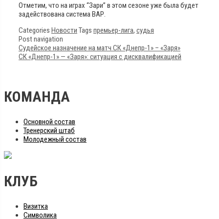
Отметим, что на играх “Зари” в этом сезоне уже была будет
задействована система ВАР.
Categories
Новости
Tags
премьер-лига
,
судья
Post navigation
Судейское назначение на матч СК «Днепр-1» – «Заря»
СК «Днепр-1» — «Заря»: ситуация с дисквалификацией
КОМАНДА
Основной состав
Тренерский штаб
Молодежный состав
КЛУБ
Визитка
Символика