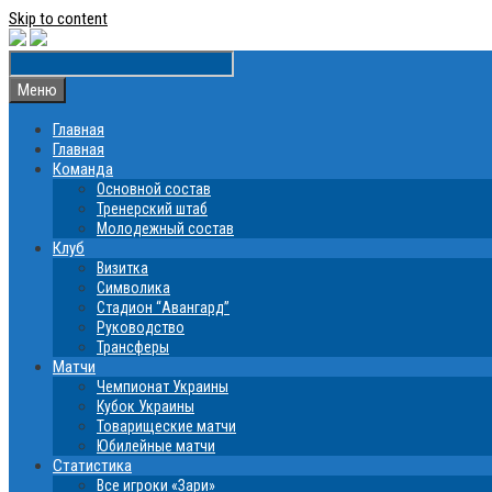
Skip to content
Меню
Главная
Главная
Команда
Основной состав
Тренерский штаб
Молодежный состав
Клуб
Визитка
Символика
Стадион “Авангард”
Руководство
Трансферы
Матчи
Чемпионат Украины
Кубок Украины
Товарищеские матчи
Юбилейные матчи
Статистика
Все игроки «Зари»