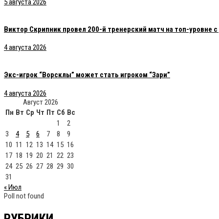
5 августа 2026
Виктор Скрипник провел 200-й тренерский матч на топ-уровне 
4 августа 2026
Экс-игрок “Ворсклы” может стать игроком “Зари”
4 августа 2026
Август 2026
Пн
Вт
Ср
Чт
Пт
Сб
Вс
1
2
3
4
5
6
7
8
9
10
11
12
13
14
15
16
17
18
19
20
21
22
23
24
25
26
27
28
29
30
31
« Июл
Poll not found
РУБРИКИ