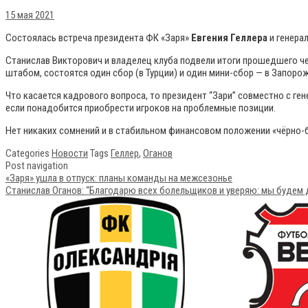
15 мая 2021
Состоялась встреча президента ФК «Заря»
Евгения Геллера
и генера
Станислав Викторович и владелец клуба подвели итоги прошедшего че
штабом, состоятся один сбор (в Турции) и один мини-сбор — в Запорож
Что касается кадрового вопроса, то президент “Зари” совместно с г
если понадобится приобрести игроков на проблемные позиции.
Нет никаких сомнений и в стабильном финансовом положении «чёрно-б
Categories
Новости
Tags
Геллер
,
Оганов
Post navigation
«Заря» ушла в отпуск: планы команды на межсезонье
Станислав Оганов: “Благодарю всех болельщиков и уверяю: мы будем д