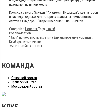
предыдущем туре Шахаб забил два “Фехервару”, который
находится на пятом месте.
Команда самого Захеди, “Академия Пушкаша”, идет второй
в таблице, однако уже потеряла шансы на чемпионство,
отстав от лидера – “Ференцвароша” – на 13 очков.
Categories
Новости
Tags
Шахаб
Post navigation
“Заря” полностью прекратила финансирование команды.
Клуб хранит молчание.
УМЕР ЮРИЙ ВАСЕНИН
КОМАНДА
Основной состав
Тренерский штаб
Молодежный состав
КЛУБ