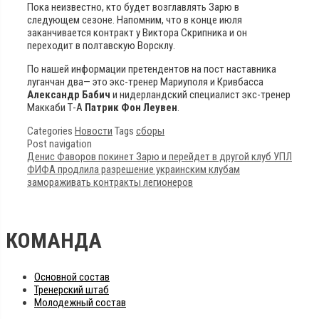
Пока неизвестно, кто будет возглавлять Зарю в
следующем сезоне. Напомним, что в конце июля
заканчивается контракт у Виктора Скрипника и он
переходит в полтавскую Ворсклу.
По нашей информации претендентов на пост наставника
луганчан два— это экс-тренер Мариуполя и Кривбасса
Александр Бабич
и нидерландский специалист экс-тренер
Маккаби Т-А
Патрик Фон Леувен
.
Categories
Новости
Tags
сборы
Post navigation
Денис Фаворов покинет Зарю и перейдет в другой клуб УПЛ
ФИФА продлила разрешение украинским клубам
замораживать контракты легионеров
КОМАНДА
Основной состав
Тренерский штаб
Молодежный состав