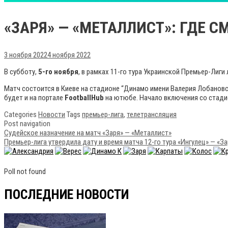
«ЗАРЯ» — «МЕТАЛЛИСТ»: ГДЕ С
3 ноября 2022
4 ноября 2022
В субботу,
5-го ноября
, в рамках 11-го тура Украинской Премьер-Лиги
Матч состоится в Киеве на стадионе “Динамо имени Валерия Лобановс
будет и на портале
FootballHub
на ютюбе. Начало включения со стад
Categories
Новости
Tags
премьер-лига
,
телетрансляция
Post navigation
Судейское назначение на матч «Заря» — «Металлист»
Премьер-лига утвердила дату и время матча 12-го тура «Ингулец» — «За
Poll not found
ПОСЛЕДНИЕ НОВОСТИ