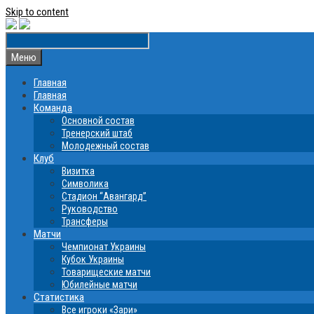
Skip to content
Меню
Главная
Главная
Команда
Основной состав
Тренерский штаб
Молодежный состав
Клуб
Визитка
Символика
Стадион “Авангард”
Руководство
Трансферы
Матчи
Чемпионат Украины
Кубок Украины
Товарищеские матчи
Юбилейные матчи
Статистика
Все игроки «Зари»