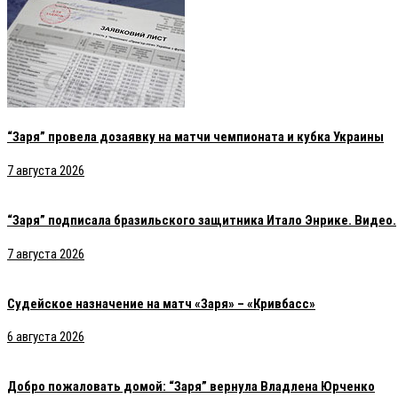
“Заря” провела дозаявку на матчи чемпионата и кубка Украины
7 августа 2026
“Заря” подписала бразильского защитника Итало Энрике. Видео.
7 августа 2026
Судейское назначение на матч «Заря» – «Кривбасс»
6 августа 2026
Добро пожаловать домой: “Заря” вернула Владлена Юрченко