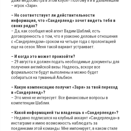
даже медосмотра в этом клубе? Поэтому я и в дальнейшем
– игрок «Зари».
– Но соответствует ли действительности
информация, что «Сандерленд» хочет видеть тебя в
своих рядах?
– Да, как сообщил мой агент Вадим Шаблий, есть
договоренность о том, что я узаконю деловые отношения
с «Сандерлендом» сроком на четыре года с пролонгацией
еще на сезон. Меня такой вариант устраивает.
– И когда это может произойти?
– 29 августа я должен подать необходимые документы для
получения английской визы. Надеюсь, вскоре все
формальности будут выполнены и можно будет
собираться на туманный Альбион.
– Какую компенсацию получит «Заря» за твой переход
в «Сандерленд»?
– Это меня не интересует. Все финансовые вопросы в
компетенции Шаблия.
– Какой информацией ты владеешь о «Сандерленде»?
– Недавно подписался на клубный аккаунт «Сандерленда» в
инстаграме и имею возможность наблюдать за
поединками этой команды. Мне импонирует, в каком стиле