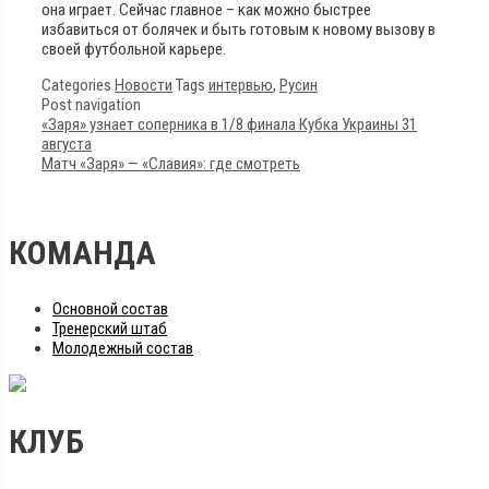
она играет. Сейчас главное – как можно быстрее
избавиться от болячек и быть готовым к новому вызову в
своей футбольной карьере.
Categories
Новости
Tags
интервью
,
Русин
Post navigation
«Заря» узнает соперника в 1/8 финала Кубка Украины 31
августа
Матч «Заря» — «Славия»: где смотреть
КОМАНДА
Основной состав
Тренерский штаб
Молодежный состав
КЛУБ