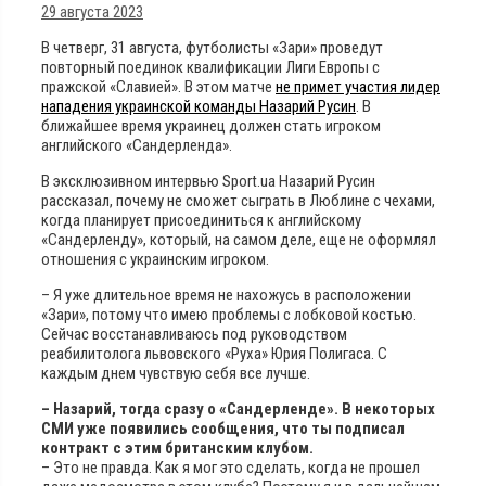
29 августа 2023
В четверг, 31 августа, футболисты «Зари» проведут
повторный поединок квалификации Лиги Европы с
пражской «Славией». В этом матче
не примет участия лидер
нападения украинской команды Назарий Русин
. В
ближайшее время украинец должен стать игроком
английского «Сандерленда».
В эксклюзивном интервью Sport.ua Назарий Русин
рассказал, почему не сможет сыграть в Люблине с чехами,
когда планирует присоединиться к английскому
«Сандерленду», который, на самом деле, еще не оформлял
отношения с украинским игроком.
– Я уже длительное время не нахожусь в расположении
«Зари», потому что имею проблемы с лобковой костью.
Сейчас восстанавливаюсь под руководством
реабилитолога львовского «Руха» Юрия Полигаса. С
каждым днем чувствую себя все лучше.
– Назарий, тогда сразу о «Сандерленде». В некоторых
СМИ уже появились сообщения, что ты подписал
контракт с этим британским клубом.
– Это не правда. Как я мог это сделать, когда не прошел