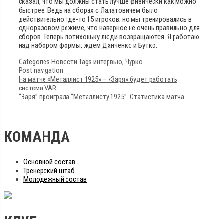
сказал, что мы должны стать лучше физически как можно
быстрее. Ведь на сборах с Лалатовичем было
действительно где-то 15 игроков, но мы тренировались в
одноразовом режиме, что наверное не очень правильно для
сборов. Теперь потихоньку люди возвращаются. Я работаю
над набором формы, ждем Данченко и Бутко.
Categories
Новости
Tags
интервью
,
Чурко
Post navigation
На матче «Металлист 1925» – «Заря» будет работать
система VAR
“Заря” проиграла “Металлисту 1925”. Статистика матча.
КОМАНДА
Основной состав
Тренерский штаб
Молодежный состав