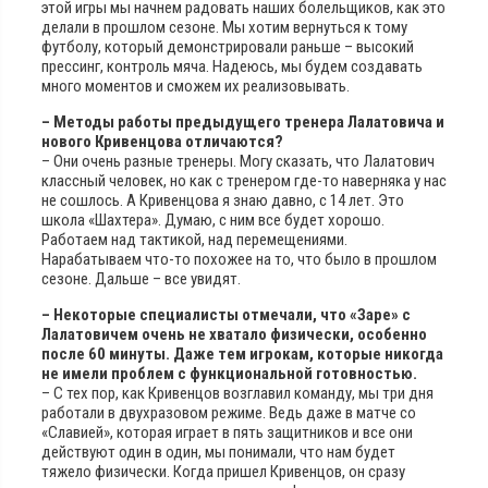
этой игры мы начнем радовать наших болельщиков, как это
делали в прошлом сезоне. Мы хотим вернуться к тому
футболу, который демонстрировали раньше – высокий
прессинг, контроль мяча. Надеюсь, мы будем создавать
много моментов и сможем их реализовывать.
– Методы работы предыдущего тренера Лалатовича и
нового Кривенцова отличаются?
– Они очень разные тренеры. Могу сказать, что Лалатович
классный человек, но как с тренером где-то наверняка у нас
не сошлось. А Кривенцова я знаю давно, с 14 лет. Это
школа «Шахтера». Думаю, с ним все будет хорошо.
Работаем над тактикой, над перемещениями.
Нарабатываем что-то похожее на то, что было в прошлом
сезоне. Дальше – все увидят.
– Некоторые специалисты отмечали, что «Заре» с
Лалатовичем очень не хватало физически, особенно
после 60 минуты. Даже тем игрокам, которые никогда
не имели проблем с функциональной готовностью.
– С тех пор, как Кривенцов возглавил команду, мы три дня
работали в двухразовом режиме. Ведь даже в матче со
«Славией», которая играет в пять защитников и все они
действуют один в один, мы понимали, что нам будет
тяжело физически. Когда пришел Кривенцов, он сразу