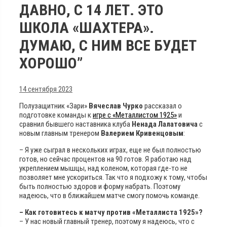
ДАВНО, С 14 ЛЕТ. ЭТО
ШКОЛА «ШАХТЕРА».
ДУМАЮ, С НИМ ВСЕ БУДЕТ
ХОРОШО”
14 сентября 2023
Полузащитник «Зари»
Вячеслав Чурко
рассказал о
подготовке команды к
игре с «Металлистом 1925»
и
сравнил бывшего наставника клуба
Ненада Лалатовича
с
новым главным тренером
Валерием Кривенцовым
:
– Я уже сыграл в нескольких играх, еще не был полностью
готов, но сейчас процентов на 90 готов. Я работаю над
укреплением мышцы, над коленом, которая где-то не
позволяет мне ускориться. Так что я подхожу к тому, чтобы
быть полностью здоров и форму набрать. Поэтому
надеюсь, что в ближайшем матче смогу помочь команде.
– Как готовитесь к матчу против «Металлиста 1925»?
– У нас новый главный тренер, поэтому я надеюсь, что с