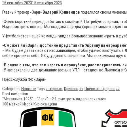
16 сентября 2023
15 сентября 2023
Главный тренер «Зари»
Валерий Кривенцов
поделился своим мнением 
-Очень короткий период работаю с командой. Потребуется время, что
Надо смотреть повтор. Мы создали еще два хороших момента для того
У футболистов нашей команды увидел большое желание играть в футбо
-Сможет ли «Заря» достойно представить Украину на евроарене
– Мы будем делать все от нас зависящее, чтобы удачно выступить в 
себе и проявить себя. Я буду давать шанс всем. Мы знакомимся друг с
-В связи с тем, что вам играть в еврокубках, рассматривалась
-У нас заявлены две домашние арены в УПЛ – стадион во Львове и в К
Пресс-служба ФК «Заря»
Categories
Новости
Tags
интервью
,
Кривенцов
,
Пресс-конференция
Post navigation
“Металлист 1925” – “Заря” – 2:1: смотреть видео всех голов
100 матчей Игоря Кирюханцева