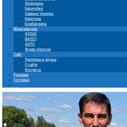
Легионеры
Еврокубки
Главные тренеры
Капитаны
Бомбардиры
Мультимедиа
АУДИО
ВИДЕО
ФОТО
Архив опросов
Сайт
Партнеры и друзья
О сайте
Контакты
Реклама
Гостевая