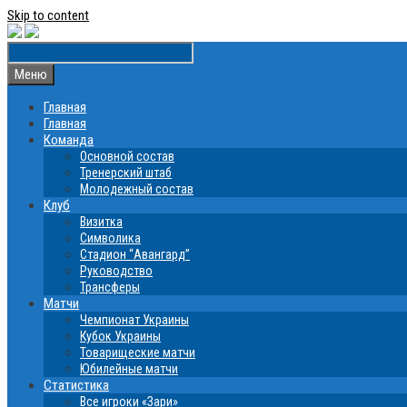
Skip to content
Меню
Главная
Главная
Команда
Основной состав
Тренерский штаб
Молодежный состав
Клуб
Визитка
Символика
Стадион “Авангард”
Руководство
Трансферы
Матчи
Чемпионат Украины
Кубок Украины
Товарищеские матчи
Юбилейные матчи
Статистика
Все игроки «Зари»