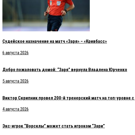
Судейское назначение на матч «Заря» – «Кривбасс»
6 августа 2026
Добро пожаловать домой: “Заря” вернула Владлена Юрченко
5 августа 2026
Виктор Скрипник провел 200-й тренерский матч на топ-уровне 
4 августа 2026
Экс-игрок “Ворсклы” может стать игроком “Зари”