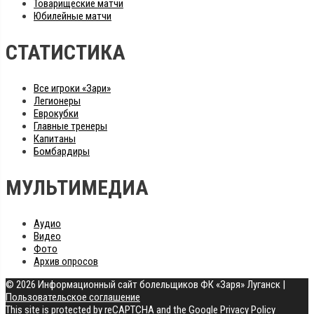
Товарищеские матчи
Юбилейные матчи
СТАТИСТИКА
Все игроки «Зари»
Легионеры
Еврокубки
Главные тренеры
Капитаны
Бомбардиры
МУЛЬТИМЕДИА
Аудио
Видео
Фото
Архив опросов
© 2026 Информационный сайт болельщиков ФК «Заря» Луганск
|
Пользовательское соглашение
This site is protected by reCAPTCHA and the Google
Privacy Policy