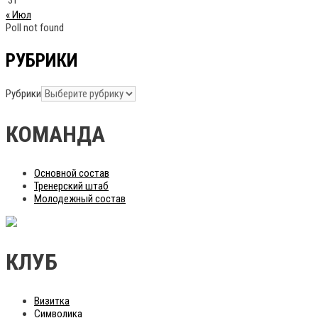
31
« Июл
Poll not found
РУБРИКИ
Рубрики
КОМАНДА
Основной состав
Тренерский штаб
Молодежный состав
КЛУБ
Визитка
Символика