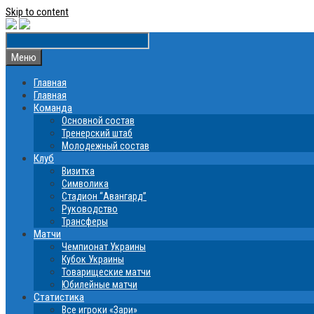
Skip to content
Меню
Главная
Главная
Команда
Основной состав
Тренерский штаб
Молодежный состав
Клуб
Визитка
Символика
Стадион “Авангард”
Руководство
Трансферы
Матчи
Чемпионат Украины
Кубок Украины
Товарищеские матчи
Юбилейные матчи
Статистика
Все игроки «Зари»