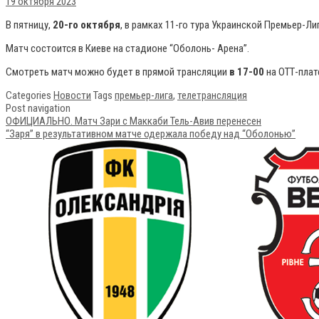
19 октября 2023
В пятницу,
20-го октября
, в рамках 11-го тура Украинской Премьер-Ли
Матч состоится в Киеве на стадионе “Оболонь- Арена”.
Смотреть матч можно будет в прямой трансляции
в 17-00
на ОТТ-пла
Categories
Новости
Tags
премьер-лига
,
телетрансляция
Post navigation
ОФИЦИАЛЬНО. Матч Зари с Маккаби Тель-Авив перенесен
“Заря” в результативном матче одержала победу над “Оболонью”