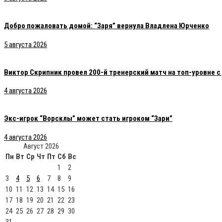
Добро пожаловать домой: “Заря” вернула Владлена Юрченко
5 августа 2026
Виктор Скрипник провел 200-й тренерский матч на топ-уровне 
4 августа 2026
Экс-игрок “Ворсклы” может стать игроком “Зари”
4 августа 2026
Август 2026
Пн
Вт
Ср
Чт
Пт
Сб
Вс
1
2
3
4
5
6
7
8
9
10
11
12
13
14
15
16
17
18
19
20
21
22
23
24
25
26
27
28
29
30