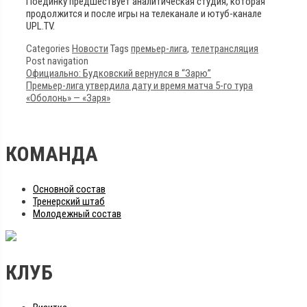
Поединку предшествует аналитическая студия, которая
продолжится и после игры на телеканале и ютуб-канале
UPL.TV.
Categories
Новости
Tags
премьер-лига
,
телетрансляция
Post navigation
Официально: Будковский вернулся в “Зарю”
Премьер-лига утвердила дату и время матча 5-го тура
«Оболонь» — «Заря»
КОМАНДА
Основной состав
Тренерский штаб
Молодежный состав
КЛУБ