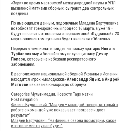
«Зари» во время мартовской международной паузы в УПЛ
вызванной матчами сборных, сыграют два контрольных
поединка.
По имеющимся данным, подопечные Младена Бартуловича
возобновят тренировочный процесс 16 марта, а уже 18 –
будут выяснять отношения с перволиговой «Кудривкой». 23
марта оппонентом луганчан будет киевская «Оболонь».
Перерыв в чемпионате пойдет на пользу вратарю
Никите
Турбаевскому
и боснийскому полузащитнику
Деяну
Попаре
, которые не избежали респираторного
заболевания.
В расположении национальной сборной Украины в Испании
находится игрок «молодежки»
Александр Яцык
, а
Андрей
Маткевич
вызван в юниорскую сборную.
Categories
Мультимедия
,
Новости
Tags
матчи
Post navigation
Филипп Будковский: “Младен – молодой тренер, который в
работе с командой уже показывает прогресс и дает
результат”
Младен Бартулович: “На финише сезона посмотрим, какое
итоговое место у нас будет”