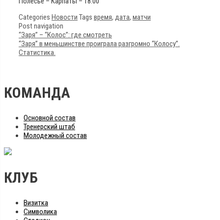
Полесье – Карпаты – 18:00
Categories
Новости
Tags
время
,
дата
,
матчи
Post navigation
“Заря” – “Колос”: где смотреть
“Заря” в меньшинстве проиграла разгромно “Колосу”.
Статистика.
КОМАНДА
Основной состав
Тренерский штаб
Молодежный состав
КЛУБ
Визитка
Символика