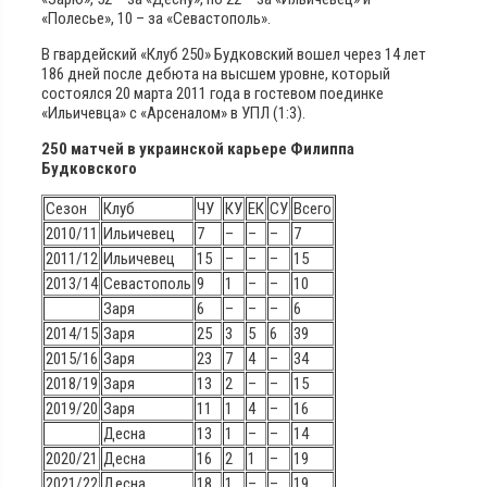
«Полесье», 10 – за «Севастополь».
В гвардейский «Клуб 250» Будковский вошел через 14 лет
186 дней после дебюта на высшем уровне, который
состоялся 20 марта 2011 года в гостевом поединке
«Ильичевца» с «Арсеналом» в УПЛ (1:3).
250 матчей в украинской карьере Филиппа
Будковского
Сезон
Клуб
ЧУ
КУ
ЕК
СУ
Всего
2010/11
Ильичевец
7
–
–
–
7
2011/12
Ильичевец
15
–
–
–
15
2013/14
Севастополь
9
1
–
–
10
Заря
6
–
–
–
6
2014/15
Заря
25
3
5
6
39
2015/16
Заря
23
7
4
–
34
2018/19
Заря
13
2
–
–
15
2019/20
Заря
11
1
4
–
16
Десна
13
1
–
–
14
2020/21
Десна
16
2
1
–
19
2021/22
Десна
18
1
–
–
19