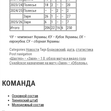
2023/24
Полесье
18
2
–
–
20
2024/25
Полесье
–
–
2
–
2
Заря
26
1
–
–
27
2025/26
Заря
6
1
–
–
7
Итого
206
22
16
6
250
ЧУ – чемпионат Украины; КУ – Кубок Украины; ЕК –
еврокубки; СУ – сборная Украины.
Categories
Новости
Tags
Будковский
,
дата
,
статистика
Post navigation
«Шахтер» – «Заря» – 1:0: обзор матча и видео гола
Судейское назначение на матч «Заря» – «Оболонь».
КОМАНДА
Основной состав
Тренерский штаб
Молодежный состав