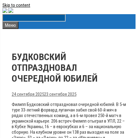
Skip to content
Меню
БУДКОВСКИЙ
ОТПРАЗДНОВАЛ
ОЧЕРЕДНОЙ ЮБИЛЕЙ
24 сентября 2025
23 сентября 2025
Филипп Будковский отпраздновал очередной юбилей. В 5-м
туре 33-летний форвард луганчан забил свой 60-й мяч в
рядах отечественных команд, а в 6-м провел 250-й матч в
украинской карьере. 206 встреч Филипп отыграл в УПЛ, 22 –
в Кубке Украины, 16 – в еврокубках и 6 – за национальную
сборную. На клубном уровне он 138 раз выходил на поле за
«Зарю», 52 – за «Десну», по 22 – за «Ильичевец» и