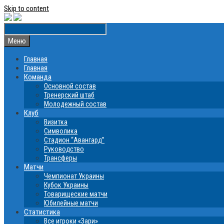
Skip to content
Меню
Главная
Главная
Команда
Основной состав
Тренерский штаб
Молодежный состав
Клуб
Визитка
Символика
Стадион “Авангард”
Руководство
Трансферы
Матчи
Чемпионат Украины
Кубок Украины
Товарищеские матчи
Юбилейные матчи
Статистика
Все игроки «Зари»