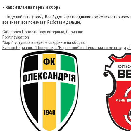
– Какой план на первый сбор?
– Надо набрать форму. Все будут играть одинаковое количество време
все знает, все понимает. Работаем дальше.
Categories
Новости
Tags
интервью
,
Скрипник
Post navigation
“Заря” уступила в первом спарринге на сборах
Виктор Скрипник: “Поверьте, в “Барселоне” и в Германии тоже по кругу 