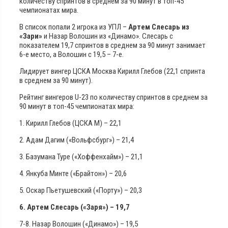
количеству спринтов в среднем за 90 минут в топ-45
чемпионатах мира.
В список попали 2 игрока из УПЛ –
Артем Слесарь из
«Зари»
и Назар Волошин из «Динамо». Слесарь с
показателем 19,7 спринтов в среднем за 90 минут занимает
6-е место, а Волошин с 19,5 – 7-е.
Лидирует вингер ЦСКА Москва Кирилл Глебов (22,1 спринта
в среднем за 90 минут).
Рейтинг вингеров U-23 по количеству спринтов в среднем за
90 минут в топ-45 чемпионатах мира:
1. Кирилл Глебов (ЦСКА М) – 22,1
2. Адам Дагим («Вольфсбург») – 21,4
3. Базумана Туре («Хоффенхайм») – 21,1
4. Янкуба Минте («Брайтон») – 20,6
5. Оскар Пьетушевский («Порту») – 20,3
6. Артем Слесарь («Заря») – 19,7
7-8. Назар Волошин («Динамо») – 19,5