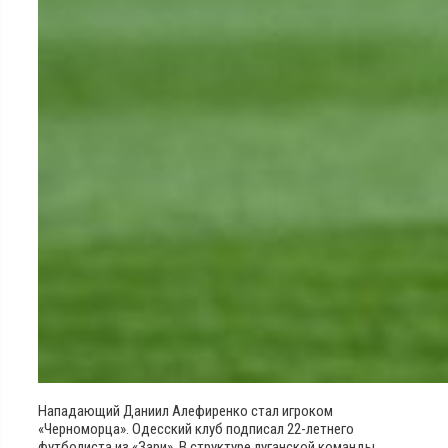
Нападающий Даниил Алефиренко стал игроком
«Черноморца». Одесский клуб подписал 22-летнего
футболиста из «Зари». В структуре луганской команды