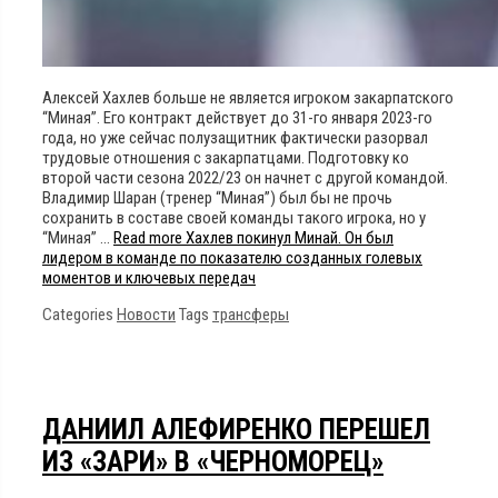
Алексей Хахлев больше не является игроком закарпатского
“Миная”. Его контракт действует до 31-го января 2023-го
года, но уже сейчас полузащитник фактически разорвал
трудовые отношения с закарпатцами. Подготовку ко
второй части сезона 2022/23 он начнет с другой командой.
Владимир Шаран (тренер “Миная”) был бы не прочь
сохранить в составе своей команды такого игрока, но у
“Миная” …
Read more
Хахлев покинул Минай. Он был
лидером в команде по показателю созданных голевых
моментов и ключевых передач
Categories
Новости
Tags
трансферы
ДАНИИЛ АЛЕФИРЕНКО ПЕРЕШЕЛ
ИЗ «ЗАРИ» В «ЧЕРНОМОРЕЦ»