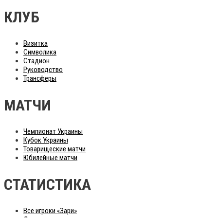
КЛУБ
Визитка
Символика
Стадион
Руководство
Трансферы
МАТЧИ
Чемпионат Украины
Кубок Украины
Товарищеские матчи
Юбилейные матчи
СТАТИСТИКА
Все игроки «Зари»