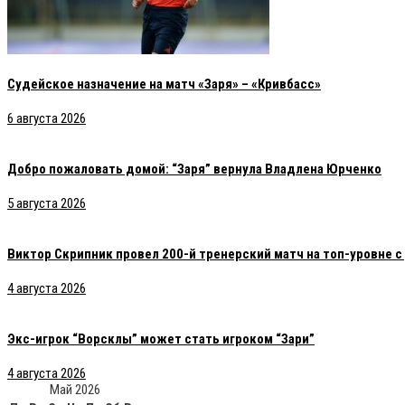
Судейское назначение на матч «Заря» – «Кривбасс»
6 августа 2026
Добро пожаловать домой: “Заря” вернула Владлена Юрченко
5 августа 2026
Виктор Скрипник провел 200-й тренерский матч на топ-уровне 
4 августа 2026
Экс-игрок “Ворсклы” может стать игроком “Зари”
4 августа 2026
Май 2026