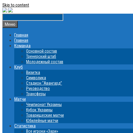
Skip to content
Меню
Главная
Главная
Команда
Основной состав
Тренерский штаб
Молодежный состав
Клуб
Визитка
Символика
Стадион “Авангард”
Руководство
Трансферы
Матчи
Чемпионат Украины
Кубок Украины
Товарищеские матчи
Юбилейные матчи
Статистика
Все игроки «Зари»