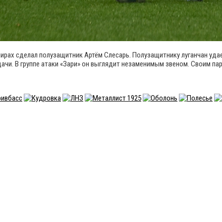
нирах сделал полузащитник Артём Слесарь. Полузащитнику луганчан удает
дачи. В группе атаки «Зари» он выглядит незаменимым звеном. Своим па