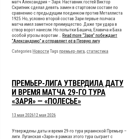
матч Александрия – Заря. Наставник гостей Виктор
Скрипник сделал девять замен в стартовом составе по
сравнению с предыдущим поединком против Металлиста
1925. Но, условно второй состав Зари первые полчаса
матча имел заметное преимущество. Даже три удара в
створ ворот нанесли. Но попытки Башича, Елавича и Баха
особой угрозы воротам …
Read more
“Заря” побеждает
“Александрию” и отправляет её в Первую лигу
Categories
Новости
Tags
премьер-лига
,
статистика
ПРЕМЬЕР-ЛИГА УТВЕРДИЛА ДАТУ
И ВРЕМЯ МАТЧА 29-ГО ТУРА
«ЗАРЯ» — «ПОЛЕСЬЕ»
13 мая 2026
12 мая 2026
Утверждены даты и время 29-го тура украинской Премьер –
лиги. Луганская «Заря» в рамках этого тура сыграет с