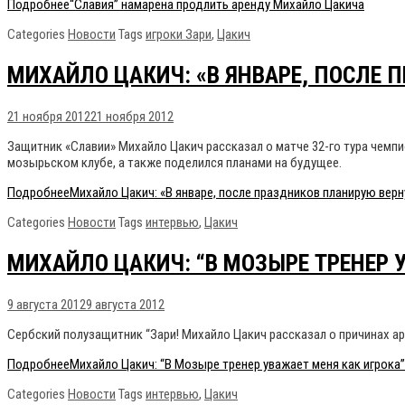
Подробнее
“Славия” намарена продлить аренду Михайло Цакича
Categories
Новости
Tags
игроки Зари
,
Цакич
МИХАЙЛО ЦАКИЧ: «В ЯНВАРЕ, ПОСЛЕ 
21 ноября 2012
21 ноября 2012
Защитник «Славии» Михайло Цакич рассказал о матче 32-го тура чемпи
мозырьском клубе, а также поделился планами на будущее.
Подробнее
Михайло Цакич: «В январе, после праздников планирую верн
Categories
Новости
Tags
интервью
,
Цакич
МИХАЙЛО ЦАКИЧ: “В МОЗЫРЕ ТРЕНЕР 
9 августа 2012
9 августа 2012
Сербский полузащитник “Зари! Михайло Цакич рассказал о причинах а
Подробнее
Михайло Цакич: “В Мозыре тренер уважает меня как игрока”
Categories
Новости
Tags
интервью
,
Цакич