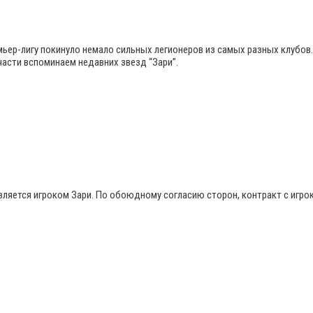
мьер-лигу покинуло немало сильных легионеров из самых разных клубов
части вспоминаем недавних звезд “Зари”.
вляется игроком Зари. По обоюдному согласию сторон, контракт с игро