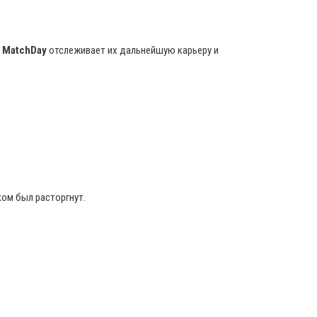
.
MatchDay
отслеживает их дальнейшую карьеру и
ком был расторгнут.