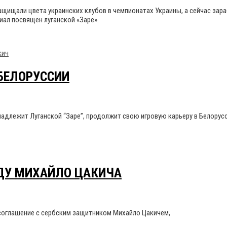
щищали цвета украинских клубов в чемпионатах Украины, а сейчас зар
ал посвящен луганской «Заре».
кич
БЕЛОРУССИИ
адлежит Луганской “Заре”, продолжит свою игровую карьеру в Белорусс
ДУ МИХАЙЛО ЦАКИЧА
 соглашение с сербским защитником Михайло Цакичем,