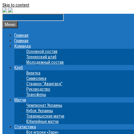
Skip to content
Меню
Главная
Главная
Команда
Основной состав
Тренерский штаб
Молодежный состав
Клуб
Визитка
Символика
Стадион “Авангард”
Руководство
Трансферы
Матчи
Чемпионат Украины
Кубок Украины
Товарищеские матчи
Юбилейные матчи
Статистика
Все игроки «Зари»