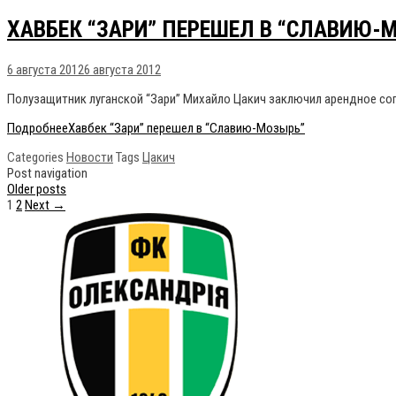
ХАВБЕК “ЗАРИ” ПЕРЕШЕЛ В “СЛАВИЮ-
6 августа 2012
6 августа 2012
Полузащитник луганской “Зари” Михайло Цакич заключил арендное со
Подробнее
Хавбек “Зари” перешел в “Славию-Мозырь”
Categories
Новости
Tags
Цакич
Post navigation
Older posts
1
2
Next →