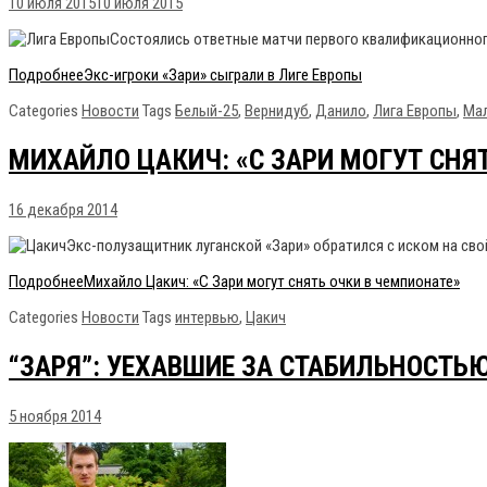
10 июля 2015
10 июля 2015
Состоялись ответные матчи первого квалификационного
Подробнее
Экс-игроки «Зари» сыграли в Лиге Европы
Categories
Новости
Tags
Белый-25
,
Вернидуб
,
Данило
,
Лига Европы
,
Ма
МИХАЙЛО ЦАКИЧ: «С ЗАРИ МОГУТ СНЯ
16 декабря 2014
Экс-полузащитник луганской «Зари» обратился с иском на св
Подробнее
Михайло Цакич: «С Зари могут снять очки в чемпионате»
Categories
Новости
Tags
интервью
,
Цакич
“ЗАРЯ”: УЕХАВШИЕ ЗА СТАБИЛЬНОСТЬ
5 ноября 2014