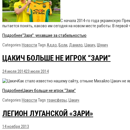
С начала 2014-го года украинскую Пре
пытается понять, каково им сегодня на новом месте работы. В первой 
Подробнее
“Заря”: уехавшие за стабильностью
Categories
Новости
Tags
Аддо
,
Боли
,
Данило
,
Цакич
,
Шунич
ЦАКИЧ БОЛЬШЕ НЕ ИГРОК “ЗАРИ”
24 июля 2014
23 июля 2014
Как стало известно нашему сайту, отныне Михайло Цакич не я
Подробнее
Цакич больше не игрок “Зари”
Categories
Новости
Tags
трансферы
,
Цакич
ЛЕГИОН ЛУГАНСКОЙ «ЗАРИ»
14 ноября 2013