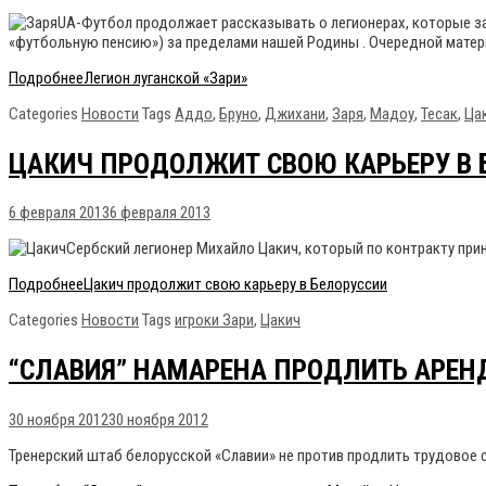
UA-Футбол продолжает рассказывать о легионерах, которые за
«футбольную пенсию») за пределами нашей Родины . Очередной матери
Подробнее
Легион луганской «Зари»
Categories
Новости
Tags
Аддо
,
Бруно
,
Джихани
,
Заря
,
Мадоу
,
Тесак
,
Ца
ЦАКИЧ ПРОДОЛЖИТ СВОЮ КАРЬЕРУ В 
6 февраля 2013
6 февраля 2013
Сербский легионер Михайло Цакич, который по контракту прин
Подробнее
Цакич продолжит свою карьеру в Белоруссии
Categories
Новости
Tags
игроки Зари
,
Цакич
“СЛАВИЯ” НАМАРЕНА ПРОДЛИТЬ АРЕН
30 ноября 2012
30 ноября 2012
Тренерский штаб белорусской «Славии» не против продлить трудовое