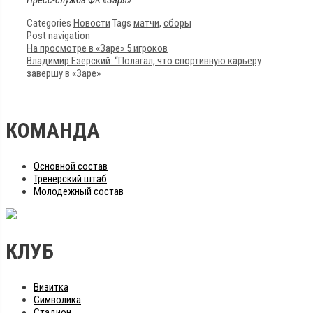
Categories
Новости
Tags
матчи
,
сборы
Post navigation
На просмотре в «Заре» 5 игроков
Владимир Езерский: “Полагал, что спортивную карьеру
завершу в «Заре»
КОМАНДА
Основной состав
Тренерский штаб
Молодежный состав
КЛУБ
Визитка
Символика
Стадион