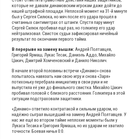
которые не давали динамовским игрокам даже дойти до
нашей штрафной площади. Неплохой момент на 31-й минуте
был у Сергея Силюка, но мяч после его удара прошёл в
считанных сантиметрах от штанги. Спустя пару минут
Сергей Силюк пробивал ещё раз, но голкипер его удар
нейтрализовал. Свисток судьи зафиксировал ничейный
результат по окончании первого тайма.
В перерыве на замену вышли:
Андрей Полтавцев,
Григорий Ярмаш, Лукас Тесак, Даниэль Аддо, Михайло
Цакич, Дмитрий Хомченовский и Данило Николич.
В начале второй половины встречи «Динамо» снова
попыталось навязать нам свою игру и снова «Заря»
потихоньку перебрала инициативу в свои руки и не
выпустила её уже до финального свистка. Михайло Цакич
пробивал головой с близкого расстояния. Голкипера в этой
ситуации подстраховали защитники.
«Динамо» ответило контратакой и сильным ударом, но
надёжно сыграл вышедший на замену Андрей Полтавцев. У
нас же ещё во втором тайме неплохие моменты были у
Лукаса Тесака и Григория Ярмаша, но их ударам не хватило
точности. Боевая ничья 0:0.