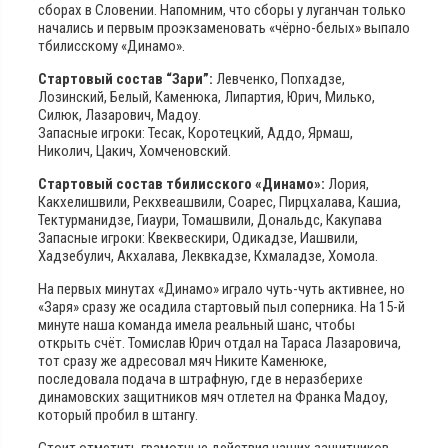
сборах в Словении. Напомним, что сборы у луганчан только
начались и первым проэкзаменовать «чёрно-белых» выпало
тбилисскому «Динамо».
Стартовый состав “Зари”:
Левченко, Попхадзе,
Лозинский, Белый, Каменюка, Липартия, Юрич, Милько,
Силюк, Лазарович, Мадоу.
Запасные игроки: Тесак, Коротецкий, Аддо, Ярмаш,
Николич, Цакич, Хомченовский.
Стартовый состав тбилисского «Динамо»:
Лория,
Какхелишвили, Рекхвеашвили, Соарес, Пирцхалава, Кашиа,
Тектурманидзе, Гиаури, Томашвили, Дональдс, Какупава
Запасные игроки: Квеквескири, Одикадзе, Иашвили,
Хадзебулич, Акхалава, Леквкадзе, Кхмаладзе, Хомола.
На первых минутах «Динамо» играло чуть-чуть активнее, но
«Заря» сразу же осадила стартовый пыл соперника. На 15-й
минуте наша команда имела реальный шанс, чтобы
открыть счёт. Томислав Юрич отдал на Тараса Лазаровича,
тот сразу же адресовал мяч Никите Каменюке,
последовала подача в штрафную, где в неразберихе
динамовских защитников мяч отлетел на Франка Мадоу,
который пробил в штангу.
Стоит отметить грамотные действия наших защитников,