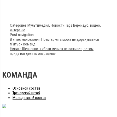
Categories
Мультимедия
,
Новости
Tags
Вернидуб
,
видео
,
интервью
Post navigation
В літнє міжсезоння Прем`єр-ліга може не дорахуватися
п`ятьох команд
Никита Шевченко: « «Если мениск не заживет, летом
придется делать операцию»
КОМАНДА
Основной состав
Тренерский штаб
Молодежный состав