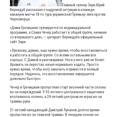
Главный тренер Зари Юрий
Вернидуб рассказал о кадровой ситуации в команде
накануне матча 18-го тура украинской Премьер-лиги против
Черноморца.
«Дима Гречишкин тренируется по индивидуальной
программе, а Слава Чечер работает в общей группе, начиная
со вчерашнего дня», — цитирует Вернидуба официальный
сайт Зари.
«Луканову, думаю, еще нужно время, чтобы восстановиться
и работать в общей группе. Со всеми остальными все
хорошо. С Димой я разговаривал. Нога у него уже не болит.
Хромать он перестал, начал нормально ходить. Просто
нужно время, чтобы ногу закачать и привести в полный
порядок. Надеюсь, что восстановление завершится
довольно быстро».
Чечер и Гречишкин пропустили старт весенней части сезона
из-за повреждений. У 35-летнего центрального защитника
воспалилось колено, а 24-летний центрхав не играл из-за
травмы руки.
21-летний нападающий Дмитрий Луканов долгое время
пропустил из-за тяжелой травмы. В текущем сезоне он